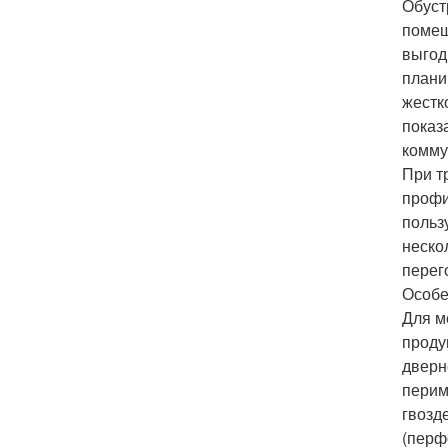
Обуст
помещ
выгод
плани
жестк
показ
комму
При т
профи
польз
неско
перег
Особе
Для м
проду
дверн
перим
гвозд
(перф