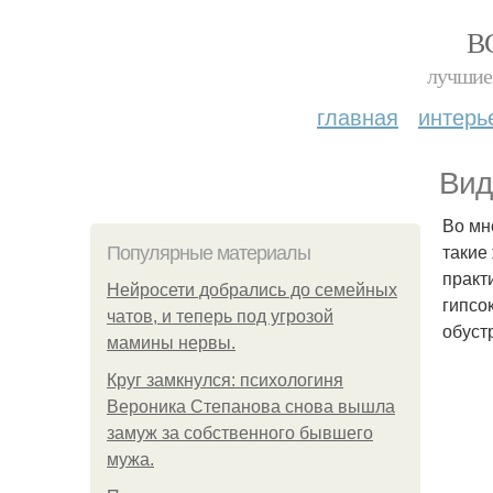
В
лучшие 
главная
интерь
Вид
Во мн
такие
Популярные материалы
практ
Нейросети добрались до семейных
гипсо
чатов, и теперь под угрозой
обуст
мамины нервы.
Круг замкнулся: психологиня
Вероника Степанова снова вышла
замуж за собственного бывшего
мужа.