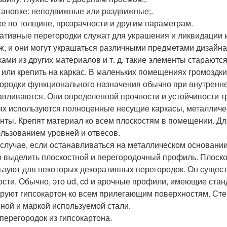
тановке: неподвижные или раздвижные;.
же по толщине, прозрачности и другим параметрам.
ативные перегородки служат для украшения и ликвидации 
ж, и они могут украшаться различными предметами дизайна
ками из других материалов и т. д. такие элементы старают
 или крепить на каркас. В маленьких помещениях громоздк
ородки функционального назначения обычно при внутренн
авливаются. Они определенной прочности и устойчивости тр
ях используются полноценные несущие каркасы, металлич
нты. Крепят материал ко всем плоскостям в помещении. Дл
ользованием уровней и отвесов.
 случае, если останавливаться на металлическом основании
 выделить плоскостной и перегородочный профиль. Плоско
ьзуют для некоторых декоративных перегородок. Он сущест
ости. Обычно, это ud, cd и арочные профили, имеющие ст
руют гипсокартон ко всем прилегающим поверхностям. Сте
ной и маркой используемой стали.
перегородок из гипсокартона.