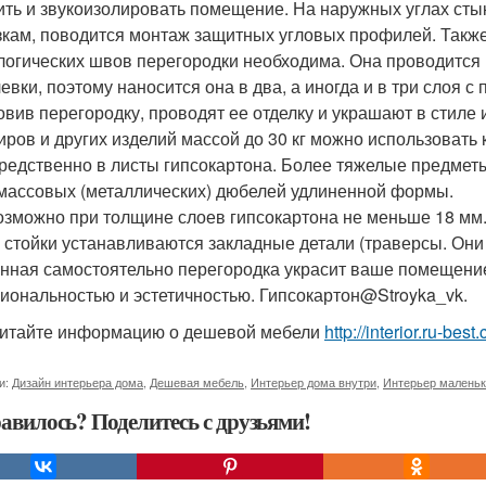
ить и звукоизолировать помещение. На наружных углах ст
зкам, поводится монтаж защитных угловых профилей. Также
логических швов перегородки необходима. Она проводится в
евки, поэтому наносится она в два, а иногда и в три слоя 
овив перегородку, проводят ее отделку и украшают в стиле
иров и других изделий массой до 30 кг можно использовать
редственно в листы гипсокартона. Более тяжелые предмет
массовых (металлических) дюбелей удлиненной формы.
озможно при толщине слоев гипсокартона не меньше 18 мм.
о стойки устанавливаются закладные детали (траверсы. Они
нная самостоятельно перегородка украсит ваше помещение 
иональностью и эстетичностью. Гипсокартон@Stroyka_vk.
итайте информацию о дешевой мебели
http://interior.ru-b
и:
Дизайн интерьера дома
,
Дешевая мебель
,
Интерьер дома внутри
,
Интерьер маленьк
авилось? Поделитесь с друзьями!