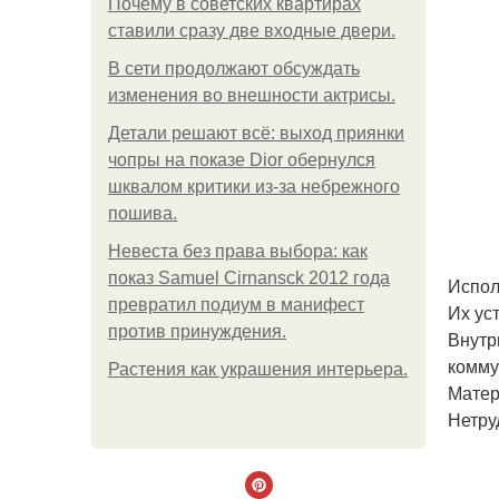
Почему в советских квартирах
ставили сразу две входные двери.
В сети продолжают обсуждать
изменения во внешности актрисы.
Детали решают всё: выход приянки
чопры на показе Dior обернулся
шквалом критики из-за небрежного
пошива.
Невеста без права выбора: как
показ Samuel Cirnansck 2012 года
Испол
превратил подиум в манифест
Их ус
против принуждения.
Внутр
комму
Растения как украшения интерьера.
Матер
Нетру