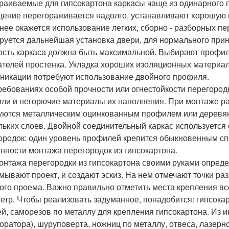
раиваемые для гипсокартона каркасы чаще из одинарного 
ение перегораживается надолго, устанавливают хорошую п
нее окажется использование легких, сборно - разборных пе
руется дальнейшая установка двери, для нормального приня
ость каркаса должна быть максимальной. Выбирают профиль
ателей простенка. Укладка хороших изоляционных материа
никации потребуют использование двойного профиля.
ребованиях особой прочности или огнестойкости перегород
ли и негорючие материалы их наполнения. При монтаже р
уются металлическим оцинкованным профилем или деревян
льких слоев. Двойной соединительный каркас используется
ородок: один уровень профилей крепится обыкновенным сп
нности монтажа перегородок из гипсокартона.
онтажа перегородки из гипсокартона своими руками опреде
мывают проект, и создают эскиз. На нем отмечают точки р
ого проема. Важно правильно отметить места крепления вс
етр. Чтобы реализовать задуманное, понадобится: гипсокар
ей, саморезов по металлу для крепления гипсокартона. Из 
оратора), шуруповерта, ножниц по металлу, отвеса, лазерно