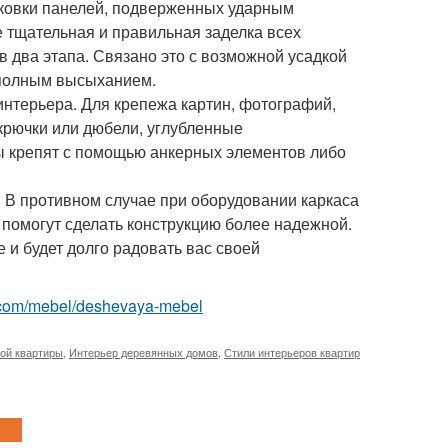
ыковки панелей, подверженных ударным
 тщательная и правильная заделка всех
 два этапа. Связано это с возможной усадкой
с полным высыханием.
 интерьера. Для крепежа картин, фотографий,
 крючки или дюбели, углубленные
ы крепят с помощью анкерных элементов либо
 В противном случае при оборудовании каркаса
 помогут сделать конструкцию более надежной.
и будет долго радовать вас своей
est.com/mebel/deshevaya-mebel
ой квартиры
,
Интерьер деревянных домов
,
Стили интерьеров квартир