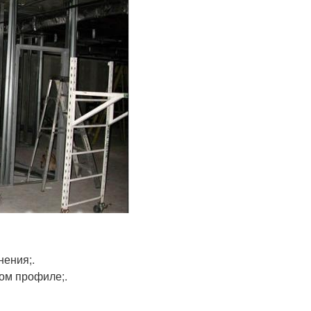
нения;.
ом профиле;.