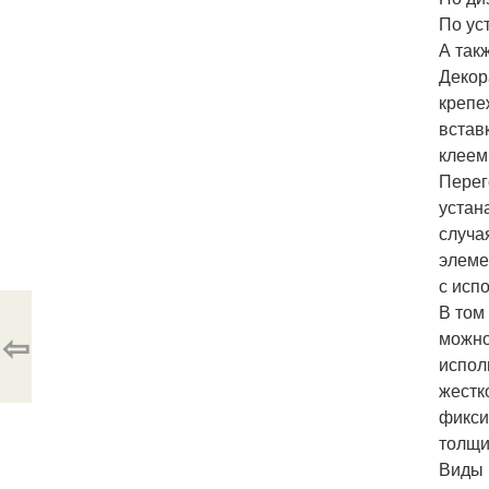
По ус
А так
Декор
крепе
встав
клеем
Перег
устан
случа
элеме
с исп
В том
⇦
можно
испол
жестк
фикси
толщи
Виды 