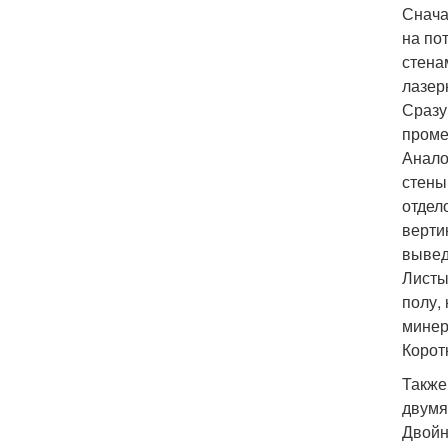
Снача
на по
стена
лазер
Сразу
проме
Анало
стены
отдел
верти
вывед
Листы
полу,
минер
Корот
Также
двумя
Двойн