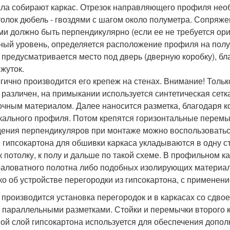
ла собирают каркас. Отрезок направляющего профиля нео
толок дюбель - гвоздями с шагом около полуметра. Сопря
ми должно быть перпендикулярно (если ее не требуется ори
ный уровень, определяется расположение профиля на полу.
 предусматривается место под дверь (дверную коробку), б
жуток.
гично производится его крепеж на стенах. Внимание! Тольк
 различен, на примыкании используется синтетическая сет
очным материалом. Далее наносится разметка, благодаря к
кального профиля. Потом крепятся горизонтальные перемыч
ения перпендикуляров при монтаже можно воспользоватьс
 гипсокартона для обшивки каркаса укладываются в одну с
 к потолку, к полу и дальше по такой схеме. В профильном к
аловатного полотна либо подобных изолирующих материало
ко об устройстве перегородки из гипсокартона, с применен
 производится установка перегородок и в каркасах со сдво
 параллельными разметками. Стойки и перемычки второго ка
ой слой гипсокартона используется для обеспечения допол