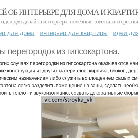
СЁ ОБ ИНТЕРЬЕРЕ ДЛЯ ДОМА И КВАРТИ
идеи для дизайна интерьера, полезные советы, интересны
ер для дома
интерьер для квартиры
идеи ди
ы перегородок из гипсокартона.
огих случаях перегородки из гипсокартона оказываются н
 же конструкции из других материалов: кирпича, блоков, дер
ическим назначением либо служить воплощением самых см
картона легко разделить помещение на зоны, сделать необ
роить тепло - и звукоизоляцию, создать декоративные форм