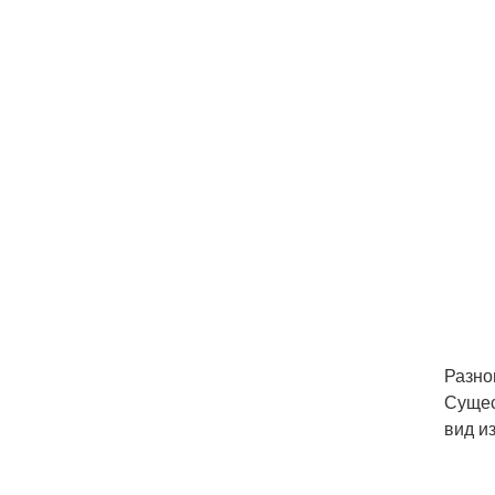
Разно
Сущес
вид и