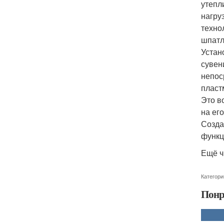
утепл
нагру
техно
шпатл
Устан
сувен
непос
пласт
Это в
на ег
Созда
функц
Ещё ч
Категори
Понр