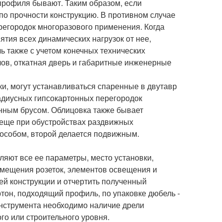
профиля бывают. Таким образом, если
о прочности конструкцию. В противном случае
регородок многоразового применения. Когда
тия всех динамических нагрузок от нее,
 также с учетом конечных технических
лов, откатная дверь и габаритные инженерные
ки, могут устанавливаться спаренные в двутавр
адиусных гипсокартонных перегородок
ным брусом. Облицовка также бывает
 еще при обустройствах раздвижных
особом, второй делается подвижным.
ляют все ее параметры, место установки,
азмещения розеток, элементов освещения и
ей конструкции и отчертить полученный
тон, подходящий профиль, по упаковке дюбель -
инструмента необходимо наличие дрели
го или строительного уровня.