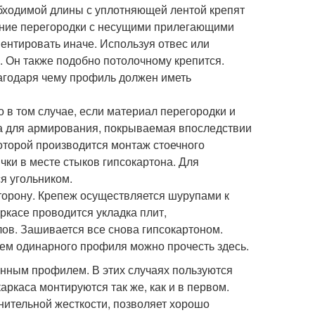
бходимой длины с уплотняющей лентой крепят
жение перегородки с несущими прилегающими
ентировать иначе. Используя отвес или
 Он также подобно потолочному крепится.
лагодаря чему профиль должен иметь
о в том случае, если материал перегородки и
ка для армирования, покрываемая впоследствии
оторой производится монтаж стоечного
ки в месте стыков гипсокартона. Для
я угольником.
торону. Крепеж осуществляется шурупами к
аркасе проводится укладка плит,
в. Зашивается все снова гипсокартоном.
ием одинарного профиля можно прочесть здесь.
енным профилем. В этих случаях пользуются
ркаса монтируются так же, как и в первом.
нительной жесткости, позволяет хорошо