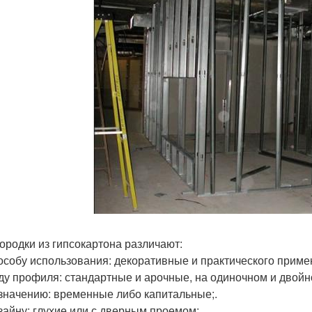
ородки из гипсокартона различают:
особу использования: декоративные и практического приме
ду профиля: стандартные и арочные, на одиночном и двойн
значению: временные либо капитальные;.
зайну: глухие или с дверным проемом;.