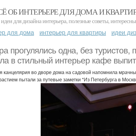
СЁ ОБ ИНТЕРЬЕРЕ ДЛЯ ДОМА И КВАРТИ
идеи для дизайна интерьера, полезные советы, интересны
ер для дома
интерьер для квартиры
идеи ди
ра прогулялись одна, без туристов, 
ла в стильный интерьер кафе выпи
я канцелярия во дворе дома на садовой напомнила мрачные
растием пытали за путевые заметки "Из Петербурга в Москв