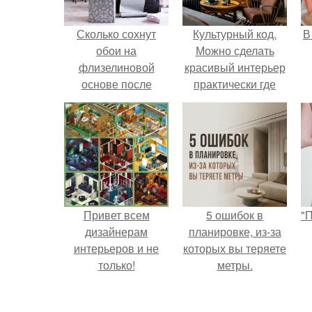
Сколько сохнут
Культурный код.
В
обои на
Можно сделать
флизелиновой
красивый интерьер
основе после
практически где
поклейки. Когда
угодно.
высохнет клей?
Привет всем
5 ошибок в
"
дизайнерам
планировке, из-за
интерьеров и не
которых вы теряете
только!
метры.
с