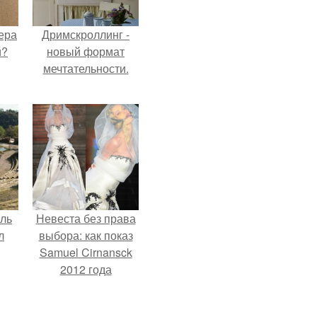
ера
Дримскроллинг -
й?
новый формат
мечтательности.
ель
Невеста без права
л
выбора: как показ
Samuel Cirnansck
2012 года
превратил подиум
я
в манифест против