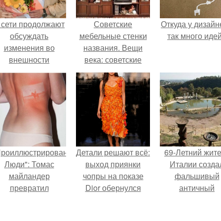
 сети продолжают
Советские
Откуда у дизайн
обсуждать
мебельные стенки
так много иде
изменения во
названия. Вещи
внешности
века: советские
актрисы.
стенки 80-х.
Проиллюстрированные
Детали решают всё:
69-Летний жит
Люди": Томас
выход приянки
Италии созда
майландер
чопры на показе
фальшивый
превратил
Dior обернулся
античный
олнечные ожоги в
шквалом критики
амфитеатр и
арт - объект.
из-за небрежного
долгое врем