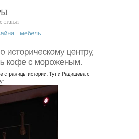
РЫ
е статьи
зайна
мебель
по историческому центру,
ть кофе с мороженым.
 страницы истории. Тут и Радищева с
у"