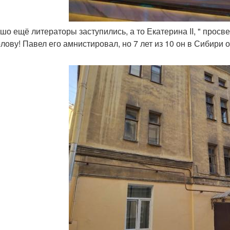
ошо ещё литераторы заступились, а то Екатерина II, " про
олову! Павел его амнистировал, но 7 лет из 10 он в Сибири 