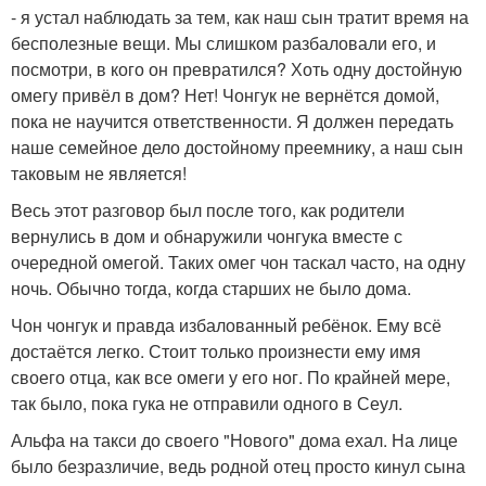
- я устал наблюдать за тем, как наш сын тратит время на
бесполезные вещи. Мы слишком разбаловали его, и
посмотри, в кого он превратился? Хоть одну достойную
омегу привёл в дом? Нет! Чонгук не вернётся домой,
пока не научится ответственности. Я должен передать
наше семейное дело достойному преемнику, а наш сын
таковым не является!
Весь этот разговор был после того, как родители
вернулись в дом и обнаружили чонгука вместе с
очередной омегой. Таких омег чон таскал часто, на одну
ночь. Обычно тогда, когда старших не было дома.
Чон чонгук и правда избалованный ребёнок. Ему всё
достаётся легко. Стоит только произнести ему имя
своего отца, как все омеги у его ног. По крайней мере,
так было, пока гука не отправили одного в Сеул.
Альфа на такси до своего "Нового" дома ехал. На лице
было безразличие, ведь родной отец просто кинул сына