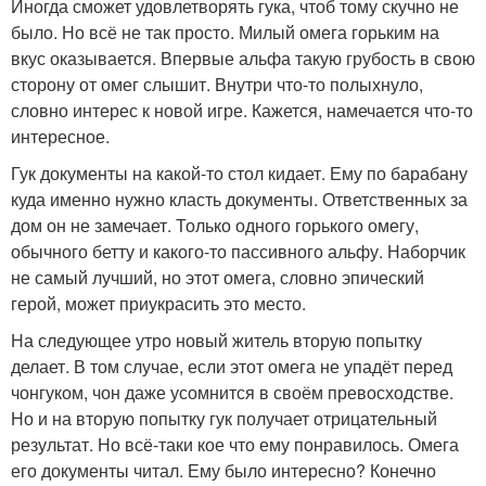
Иногда сможет удовлетворять гука, чтоб тому скучно не
было. Но всё не так просто. Милый омега горьким на
вкус оказывается. Впервые альфа такую грубость в свою
сторону от омег слышит. Внутри что-то полыхнуло,
словно интерес к новой игре. Кажется, намечается что-то
интересное.
Гук документы на какой-то стол кидает. Ему по барабану
куда именно нужно класть документы. Ответственных за
дом он не замечает. Только одного горького омегу,
обычного бетту и какого-то пассивного альфу. Наборчик
не самый лучший, но этот омега, словно эпический
герой, может приукрасить это место.
На следующее утро новый житель вторую попытку
делает. В том случае, если этот омега не упадёт перед
чонгуком, чон даже усомнится в своём превосходстве.
Но и на вторую попытку гук получает отрицательный
результат. Но всё-таки кое что ему понравилось. Омега
его документы читал. Ему было интересно? Конечно