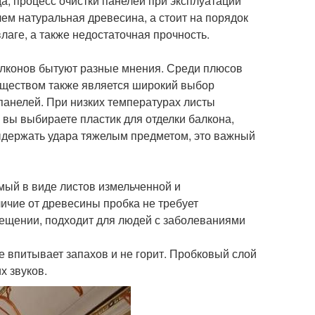
да, процесс очистки панелей при эксплуатации
ем натуральная древесина, а стоит на порядок
влаге, а также недостаточная прочность.
алконов бытуют разные мнения. Среди плюсов
муществом также является широкий выбор
панелей. При низких температурах листы
 вы выбираете пластик для отделки балкона,
выдержать удара тяжелым предметом, это важный
мый в виде листов измельченной и
ичие от древесины пробка не требует
мещении, подходит для людей с заболеваниями
не впитывает запахов и не горит. Пробковый слой
х звуков.