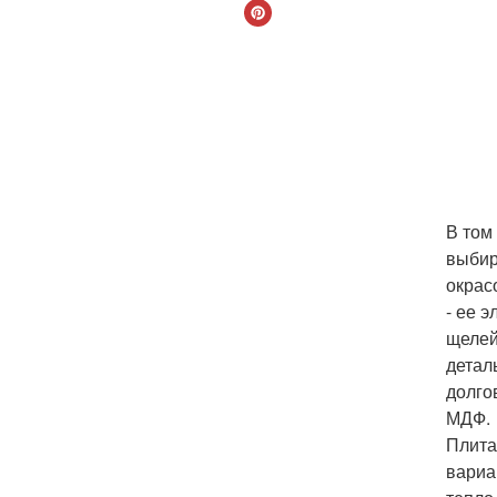
В том
выбир
окрас
- ее 
щелей
детал
долго
МДФ.
Плита
вариа