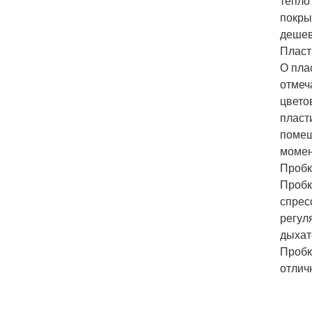
тепло
покры
дешев
Пласт
О пла
отмеч
цвето
пласт
помещ
момен
Пробк
Пробк
спрес
регул
дыхат
Пробк
отлич