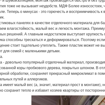
 - и шумоизоляцией, монтаж производится быстро и без тру
тия тоже не вызывает неудобств. МДФ Более износостоек, ч
ле. Теперь о минусах - это горючесть и восприимчивость к 
ик.
стиковых панелях в качестве отделочного материала для б
аем влагостойкость, малый вес и легкость монтажа. Преи
вых решений. А главным недостатком выступает хрупкость 
ика способны трескаться и деформироваться. Поэтому если
ение стоит тщательно утеплить. Также пластик может не 
т для семей с маленькими детьми.
а.
а - довольно популярный отделочный материал, производи
сованной коры пробкового дерева, покрытых шпоном. В отл
ярной обработки, сохраняет прекрасный микроклимат в по
ельных путей и аллергиков.
а имеет малый вес (а, значит, материал прост в монтаже), 
но сохранит тепло и избавит хозяев квартиры от посторонни