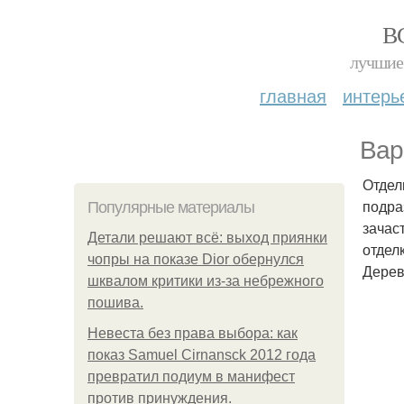
В
лучшие 
главная
интерь
Вар
Отдел
подра
Популярные материалы
зачас
Детали решают всё: выход приянки
отдел
чопры на показе Dior обернулся
Дерев
шквалом критики из-за небрежного
пошива.
Невеста без права выбора: как
показ Samuel Cirnansck 2012 года
превратил подиум в манифест
против принуждения.