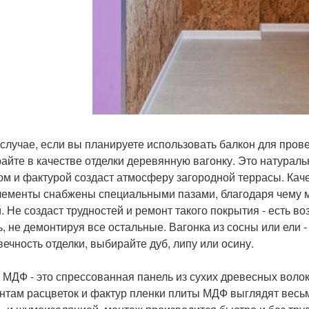
 случае, если вы планируете использовать балкон для пров
айте в качестве отделки деревянную вагонку. Это натурал
ом и фактурой создаст атмосферу загородной террасы. Кач
элементы снабжены специальными пазами, благодаря чему 
. Не создаст трудностей и ремонт такого покрытия - есть 
ь, не демонтируя все остальные. Вагонка из сосны или ели 
вечность отделки, выбирайте дуб, липу или осину.
 МДФ - это спрессованная панель из сухих древесных волок
нтам расцветок и фактур пленки плиты МДФ выглядят весьм