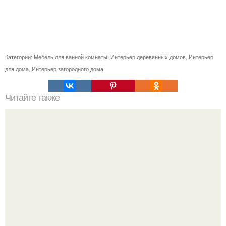
Категории:
Мебель для ванной комнаты
,
Интерьер деревянных домов
,
Интерьер
для дома
,
Интерьер загородного дома
Читайте также
Неприхотливые комнатные цветы для квартиры. 10
самых неприхотливых комнатных растений или цветы
для лентяя.