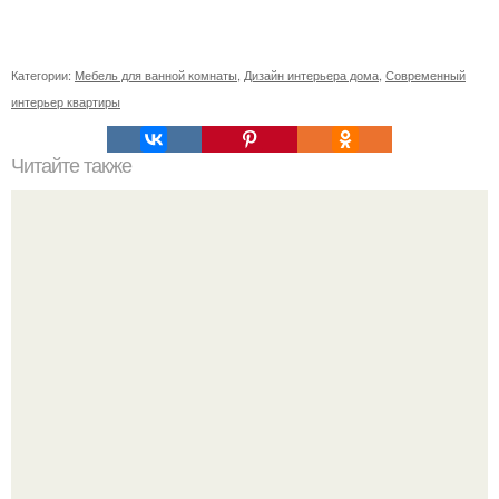
Категории:
Мебель для ванной комнаты
,
Дизайн интерьера дома
,
Современный
интерьер квартиры
Читайте также
Жена качества. 22 качества хорошей жены.