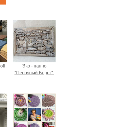
ff.
Эко - панно
"Песочный Берег":