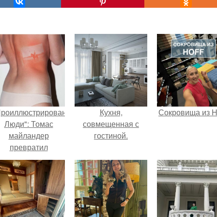
Проиллюстрированные
Кухня,
Сокровища из Ho
Люди": Томас
совмещенная с
майландер
гостиной.
превратил
олнечные ожоги в
арт - объект.