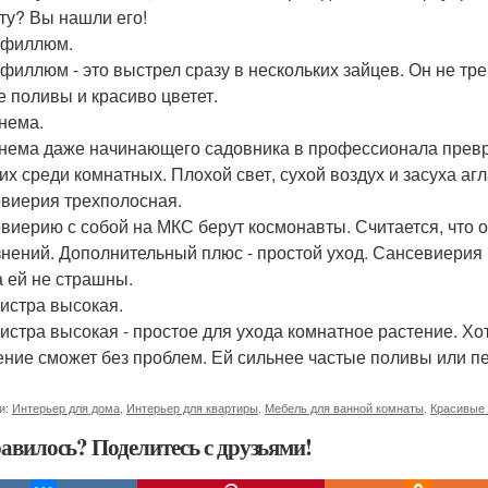
ту? Вы нашли его!
ифиллюм.
филлюм - это выстрел сразу в нескольких зайцев. Он не тре
е поливы и красиво цветет.
нема.
нема даже начинающего садовника в профессионала превра
их среди комнатных. Плохой свет, сухой воздух и засуха аг
виерия трехполосная.
виерию с собой на МКС берут космонавты. Считается, что 
знений. Дополнительный плюс - простой уход. Сансевиерия
а ей не страшны.
истра высокая.
истра высокая - простое для ухода комнатное растение. Хо
ение сможет без проблем. Ей сильнее частые поливы или п
и:
Интерьер для дома
,
Интерьер для квартиры
,
Мебель для ванной комнаты
,
Красивые
авилось? Поделитесь с друзьями!