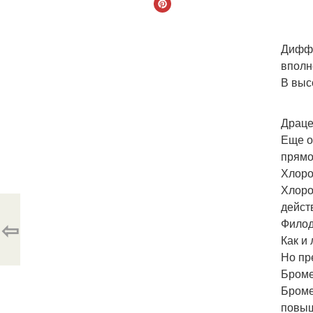
Диффе
вполн
В выс
Драце
Еще о
прямо
Хлоро
Хлоро
дейст
⇦
Филод
Как и
Но пр
Броме
Броме
повыш