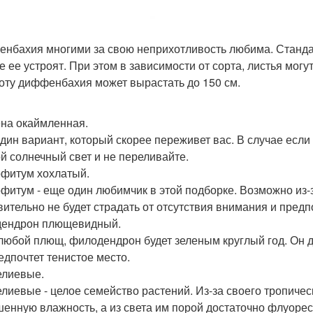
нбахия многими за свою неприхотливость любима. Стандар
е ее устроят. При этом в зависимости от сорта, листья могу
оту диффенбахия может вырастать до 150 см.
на окаймленная.
дин вариант, который скорее переживет вас. В случае если 
й солнечный свет и не переливайте.
фитум хохлатый.
фитум - еще один любимчик в этой подборке. Возможно из-
вительно не будет страдать от отсутствия внимания и предп
ендрон плющевидный.
 любой плющ, филодендрон будет зеленым круглый год. Он 
едпочтет тенистое место.
лиевые.
лиевые - целое семейство растений. Из-за своего тропиче
енную влажность, а из света им порой достаточно флуоре