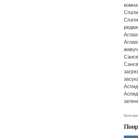
комна
Спат
Спати
редки
Аглао
Аглао
живуч
Сансе
Сансе
загря
засух
Аспид
Аспид
затен
Категори
Понр