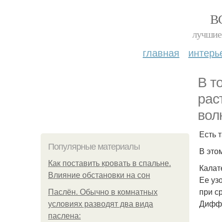
В
лучшие 
главная
интерь
В т
рас
вол
Есть 
Популярные материалы
В это
Как поставить кровать в спальне.
Калат
Влияние обстановки на сон
Ее уз
при с
Паслён. Обычно в комнатных
Дифф
условиях разводят два вида
паслена: