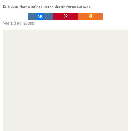
Категории:
Идеи дизайна спальни
,
Дизайн интерьера дома
Читайте также
Как поставить кровать в спальне. Влияние обстановки на
сон