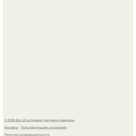
69-Летний житель Италии создал фальшивый античный
амфитеатр и долгое время успешно выдавал его за
настоящее историческое наследие.
Эко - панно "Песочный Берег":
© 2026 Всё об интерьере для дома и квартиры
Контакты
Пользовательское соглашение
Политика конфидециальности