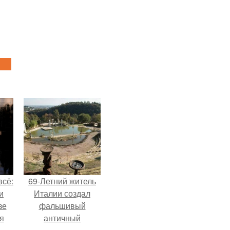
всё:
69-Летний житель
и
Италии создал
зе
фальшивый
я
античный