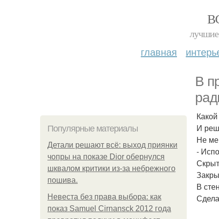
В
лучшие 
главная
интерь
В п
рад
Какой
И реш
Популярные материалы
Не ме
Детали решают всё: выход приянки
- Исп
чопры на показе Dior обернулся
Скрыт
шквалом критики из-за небрежного
Закры
пошива.
В сте
Невеста без права выбора: как
Сдела
показ Samuel Cirnansck 2012 года