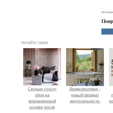
Категори
Понр
Читайте также
Сколько сохнут
Дримскроллинг -
обои на
новый формат
флизелиновой
мечтательности.
к
основе после