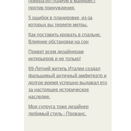
превратил подиум в манифест
против принуждения.
5 ошибок в планировке, из-за
которых вы теряете метры.
Как поставить кровать в спальне.
Влияние обстановки на сон
Привет всем дизайнерам
интерьеров и не только!
69-Летний житель Италии создал
фальшивый античный амфитеатр и
долгое время успешно выдавал его
за настоящее историческое
наследие.
Моя супруга тоже дизайнер
любимый стиль - Прованс.