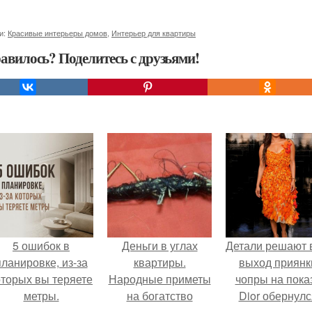
и:
Красивые интерьеры домов
,
Интерьер для квартиры
авилось? Поделитесь с друзьями!
5 ошибок в
Деньги в углах
Детали решают 
планировке, из-за
квартиры.
выход приянк
оторых вы теряете
Народные приметы
чопры на пока
метры.
на богатство
Dior обернулс