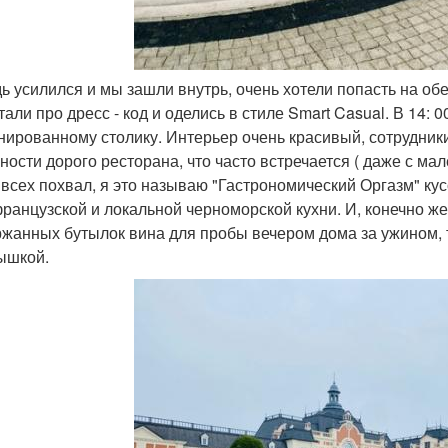
дь усилился и мы зашли внутрь, очень хотели попасть на об
тали про дресс - код и оделись в стиле Smart Casual. В 14: 
нированному столику. Интерьер очень красивый, сотрудни
ности дорого ресторана, что часто встречается ( даже с ма
всех похвал, я это называю "Гастрономический Оргазм" ку
французской и локальной черноморской кухни. И, конечно же
жанных бутылок вина для пробы вечером дома за ужином, т
ышкой.