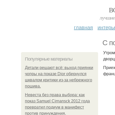
В
лучшие 
главная
интерь
С п
Утром
дворц
Популярные материалы
Приех
Детали решают всё: выход приянки
франц
чопры на показе Dior обернулся
шквалом критики из-за небрежного
пошива.
Невеста без права выбора: как
показ Samuel Cirnansck 2012 года
превратил подиум в манифест
против принуждения.