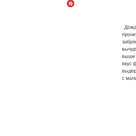
. Дож
прочи
забро
вычур
выше 
вкус 
выдер
с мал