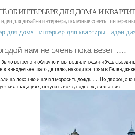
СЁ ОБ ИНТЕРЬЕРЕ ДЛЯ ДОМА И КВАРТИ
идеи для дизайна интерьера, полезные советы, интересны
ер для дома
интерьер для квартиры
идеи ди
огодой нам не очень пока везет ….
 было ветрено и облачно и мы решили куда-нибудь съездить
е в винодельне шато де талю, находится прям в Геленджике, 
али на локацию и начал моросить дождь …. Но дворец очень
узских традициях, погулять вокруг одно удовольствие