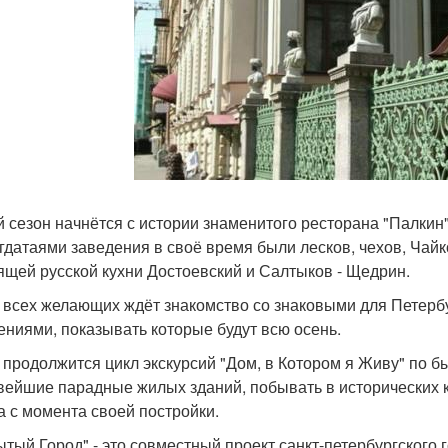
 сезон начнётся с истории знаменитого ресторана "Палкин"
гдатаями заведения в своё время были лесков, чехов, Чай
ящей русской кухни Достоевский и Салтыков - Щедрин.
 всех желающих ждёт знакомство со знаковыми для Петерб
ениями, показывать которые будут всю осень.
 продолжится цикл экскурсий "Дом, в Котором я Живу" по 
вейшие парадные жилых зданий, побывать в исторических 
а с момента своей постройки.
ытый Город" - это совместный проект санкт-петербургского