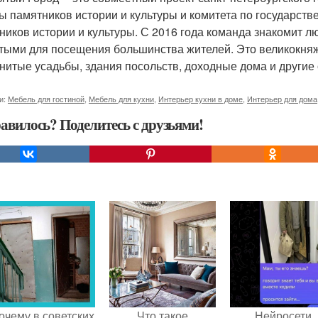
ы памятников истории и культуры и комитета по государст
ников истории и культуры. С 2016 года команда знакомит л
тыми для посещения большинства жителей. Это великокня
нитые усадьбы, здания посольств, доходные дома и другие
и:
Мебель для гостиной
,
Мебель для кухни
,
Интерьер кухни в доме
,
Интерьер для дома
авилось? Поделитесь с друзьями!
очему в советских
Что такое
Нейросети