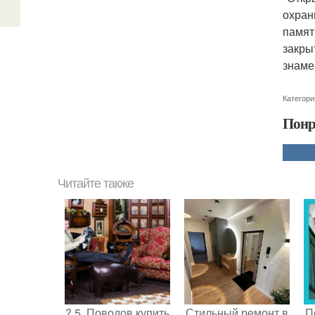
охран
памят
закры
знаме
Категори
Понр
Читайте также
? 5. Поводов купить
Стильный ремонт в
П