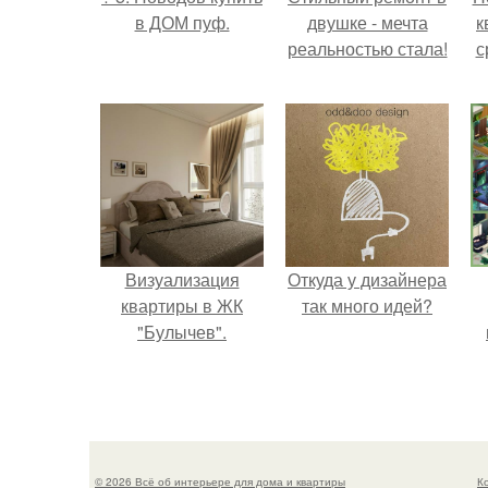
в ДОМ пуф.
двушке - мечта
к
реальностью стала!
с
Визуализация
Откуда у дизайнера
квартиры в ЖК
так много идей?
"Булычев".
© 2026 Всё об интерьере для дома и квартиры
К