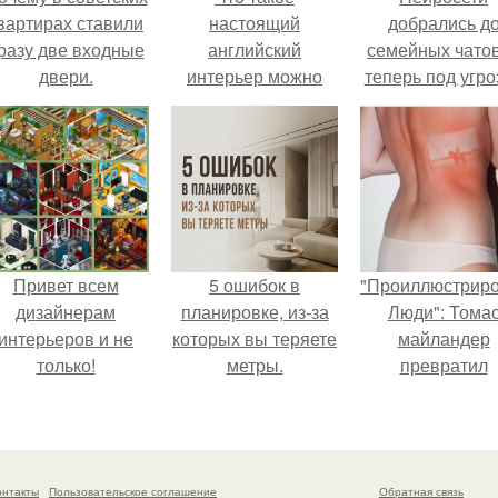
вартирах ставили
настоящий
добрались д
разу две входные
английский
семейных чатов
двери.
интерьер можно
теперь под угро
наблюдать в
мамины нерв
полной мере в этой
прекрасной
квартире в
викторианском
доме в лондонском
ноттинг хилл.
Привет всем
5 ошибок в
"Проиллюстрир
дизайнерам
планировке, из-за
Люди": Тома
интерьеров и не
которых вы теряете
майландер
только!
метры.
превратил
солнечные ожог
арт - объект.
онтакты
Пользовательское соглашение
Обратная связь