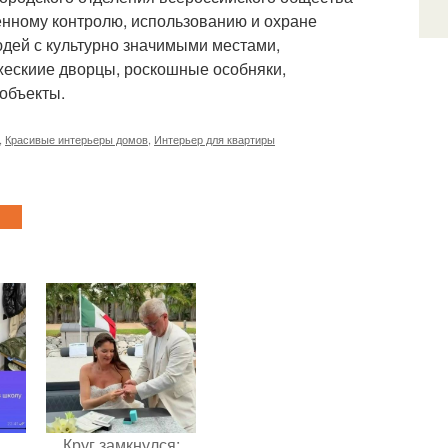
венному контролю, использованию и охране
юдей с культурно значимыми местами,
жескиие дворцы, роскошные особняки,
 объекты.
,
Красивые интерьеры домов
,
Интерьер для квартиры
Круг замкнулся: