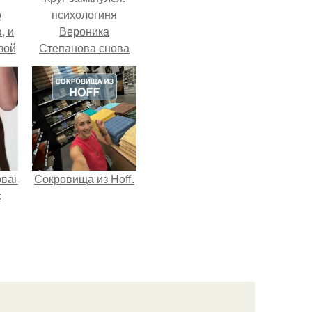
о
психологиня
, и
Вероника
зой
Степанова снова
ы.
вышла замуж за
собственного
бывшего мужа.
ованные
Сокровища из Hoff.
с
и в