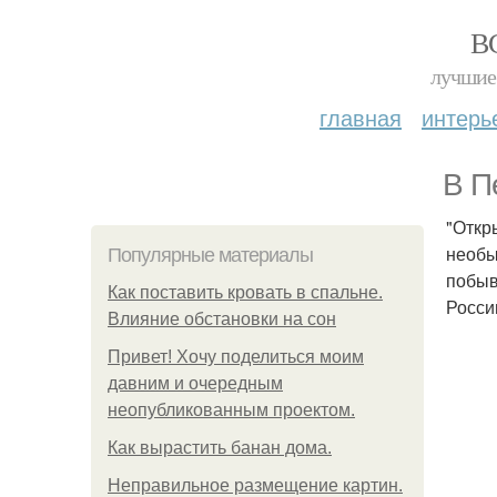
В
лучшие 
главная
интерь
В П
"Откр
необы
Популярные материалы
побыв
Как поставить кровать в спальне.
Росси
Влияние обстановки на сон
Привет! Хочу поделиться моим
давним и очередным
неопубликованным проектом.
Как вырастить банан дома.
Неправильное размещение картин.