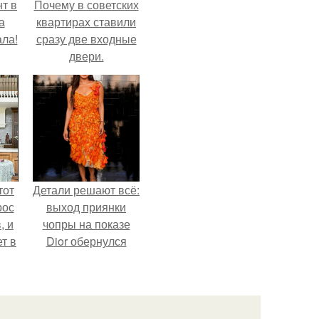
т в
Почему в советских
а
квартирах ставили
ла!
сразу две входные
двери.
тот
Детали решают всё:
рос
выход приянки
, и
чопры на показе
ет в
Dior обернулся
тме
шквалом критики
з
из-за небрежного
его
пошива.