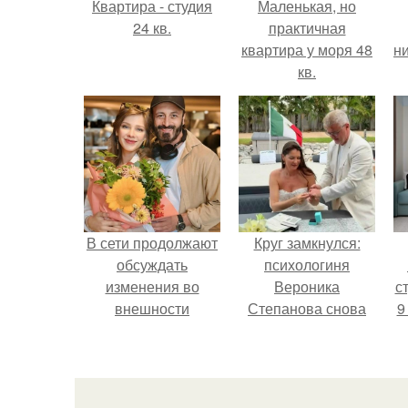
Квартира - студия
Маленькая, но
24 кв.
практичная
квартира у моря 48
ни
кв.
В сети продолжают
Круг замкнулся:
обсуждать
психологиня
изменения во
Вероника
ст
внешности
Степанова снова
9
актрисы.
вышла замуж за
собственного
бывшего мужа.