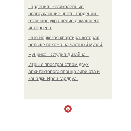
Гардения. Великолепные
благоухающие цветы гардении -
отличное украшение домашнего
интерьера.
Нью-йоркская квартира, которая
больше похожа на частный музей.
Рубрика: "Студия Дизайна".
Игры с пространством двух
архитекторов: японца эири ота и
канадки Ирен гардпуа.