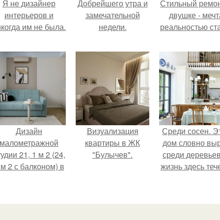
Я не дизайнер
Добрейшего утра и
Стильный ремон
интерьеров и
замечательной
двушке - мечт
когда им не была.
недели.
реальностью ста
Дизайн
Визуализация
Среди сосен. Э
малометражной
квартиры в ЖК
дом словно вы
удии 21, 1 м 2 (24,
"Булычев".
среди деревьев
 м 2 с балконом) в
жизнь здесь теч
Краснодаре.
собственном ри
- спокойно, бе
спешки и лишн
шума.