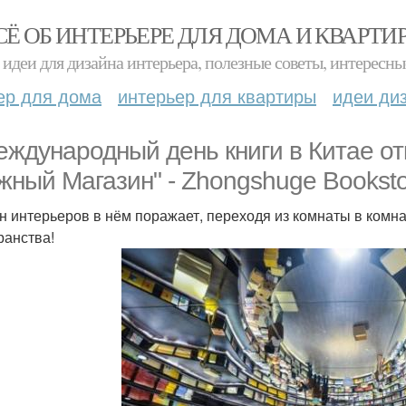
СЁ ОБ ИНТЕРЬЕРЕ ДЛЯ ДОМА И КВАРТИ
идеи для дизайна интерьера, полезные советы, интересны
ер для дома
интерьер для квартиры
идеи ди
еждународный день книги в Китае о
жный Магазин" - Zhongshuge Bookstore
н интерьеров в нём поражает, переходя из комнаты в комн
ранства!