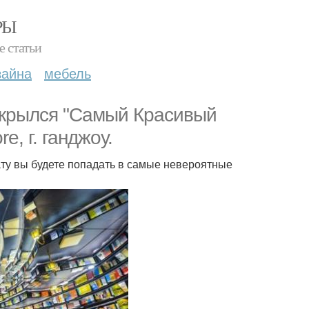
РЫ
е статьи
зайна
мебель
ткрылся "Самый Красивый
, г. ганджоу.
ату вы будете попадать в самые невероятные