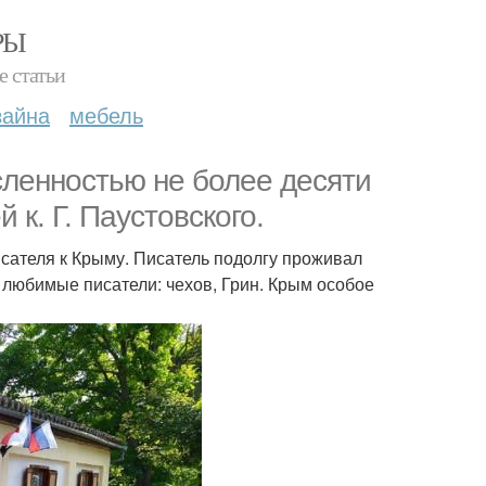
РЫ
е статьи
зайна
мебель
сленностью не более десяти
 к. Г. Паустовского.
сателя к Крыму. Писатель подолгу проживал
и любимые писатели: чехов, Грин. Крым особое