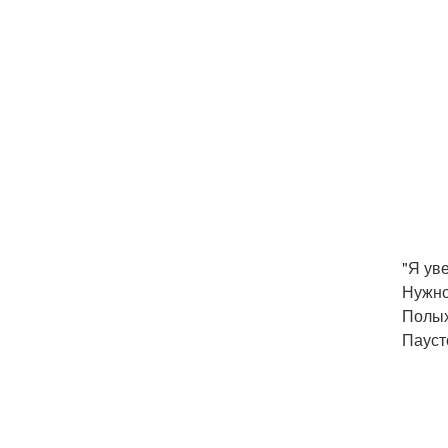
"Я ув
Нужно
Полых
Пауст