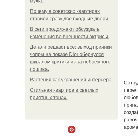
мужа.
Почему в советских квартирах
ставили сразу две входные двери.
В сети продолжают обсуждать
изменения во внешности актрисы.
Детали решают всё: выход приянки
чопры на показе Dior обернулся
шквалом критики из-за небрежного
пошива.
Растения как украшения интерьера.
Сотру
перел
Стильная квартира в светлых
любов
приятных тонах.
прина
созда
рабоч
арома