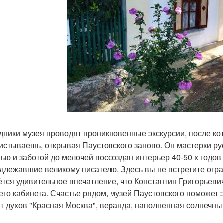
дники музея проводят проникновенные экскурсии, после кот
истываешь, открывая Паустовского заново. Он мастерки рус
ью и заботой до мелочей воссоздан интерьер 40-50 х годов
длежавшие великому писателю. Здесь вы не встретите огр
ётся удивительное впечатление, что Константин Григорьеви
его кабинета. Счастье рядом, музей Паустовского поможет э
т духов "Красная Москва", веранда, наполненная солнечны