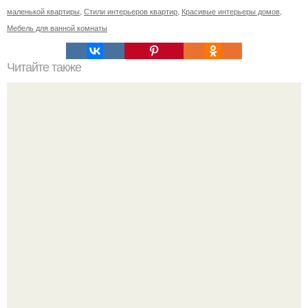
маленькой квартиры
,
Стили интерьеров квартир
,
Красивые интерьеры домов
,
Мебель для ванной комнаты
Читайте также
Как успевать с детьми.