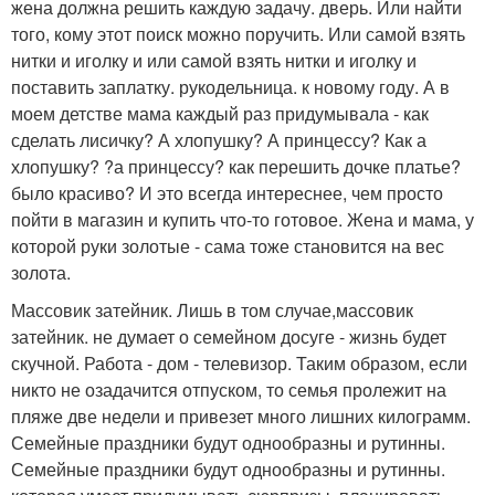
жена должна решить каждую задачу. дверь. Или найти
того, кому этот поиск можно поручить. Или самой взять
нитки и иголку и или самой взять нитки и иголку и
поставить заплатку. рукодельница. к новому году. А в
моем детстве мама каждый раз придумывала - как
сделать лисичку? А хлопушку? А принцессу? Как а
хлопушку? ?а принцессу? как перешить дочке платье?
было красиво? И это всегда интереснее, чем просто
пойти в магазин и купить что-то готовое. Жена и мама, у
которой руки золотые - сама тоже становится на вес
золота.
Массовик затейник. Лишь в том случае,массовик
затейник. не думает о семейном досуге - жизнь будет
скучной. Работа - дом - телевизор. Таким образом, если
никто не озадачится отпуском, то семья пролежит на
пляже две недели и привезет много лишних килограмм.
Семейные праздники будут однообразны и рутинны.
Семейные праздники будут однообразны и рутинны.