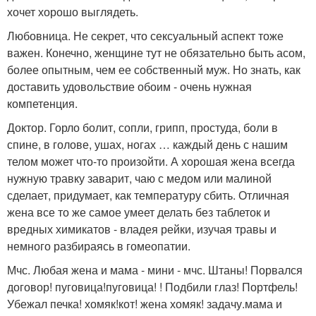
хочет хорошо выглядеть.
Любовница. Не секрет, что сексуальный аспект тоже
важен. Конечно, женщине тут не обязательно быть асом,
более опытным, чем ее собственный муж. Но знать, как
доставить удовольствие обоим - очень нужная
компетенция.
Доктор. Горло болит, сопли, грипп, простуда, боли в
спине, в голове, ушах, ногах … каждый день с нашим
телом может что-то произойти. А хорошая жена всегда
нужную травку заварит, чаю с медом или малиной
сделает, придумает, как температуру сбить. Отличная
жена все то же самое умеет делать без таблеток и
вредных химикатов - владея рейки, изучая травы и
немного разбираясь в гомеопатии.
Мчс. Любая жена и мама - мини - мчс. Штаны! Порвался
договор! пуговица!пуговица! ! Подбили глаз! Портфель!
Убежал печка! хомяк!кот! жена хомяк! задачу.мама и