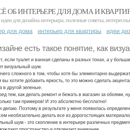
СЁ ОБ ИНТЕРЬЕРЕ ДЛЯ ДОМА И КВАРТИ
идеи для дизайна интерьера, полезные советы, интересны
ер для дома
интерьер для квартиры
идеи ди
изайне есть такое понятие, как визу
т, если туалет и ванная сделаны в разных тонах, а у больши
ет визуальный шум.
ичего сложного в том, чтобы хотя бы элементарно выдержать
и вы хотите добавить яркость, то это можно сделать акцент
а в другой зеленые.
ред тем, как делать ремонт и бежать в магазин за обоями, н
только там примеров! И это абсолютно бесплатно!
 и делаю. Поэтому в результате у меня появилась определе
сем необязательно делать все из дорогостоящих материало
льный шум - это скопление в интерьере различных предмет
мождают пространство и отвлекают внимание.