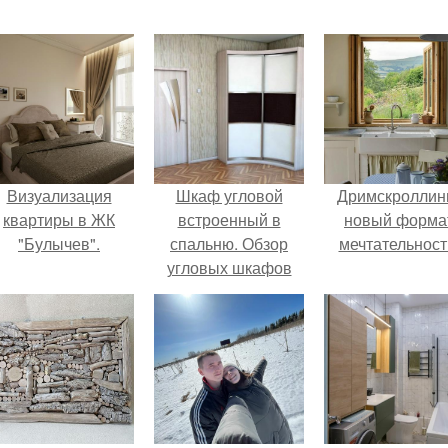
Визуализация
Шкаф угловой
Дримскроллинг
квартиры в ЖК
встроенный в
новый форма
"Булычев".
спальню. Обзор
мечтательност
угловых шкафов
для спальни, и
фото
существующих
вариантов