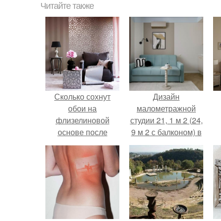
Читайте также
Сколько сохнут
Дизайн
обои на
малометражной
флизелиновой
студии 21, 1 м 2 (24,
основе после
9 м 2 с балконом) в
поклейки. Когда
Краснодаре.
высохнет клей?