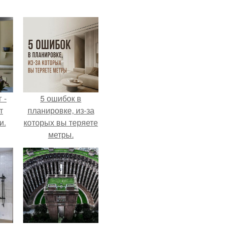
 -
5 ошибок в
т
планировке, из-за
и.
которых вы теряете
метры.