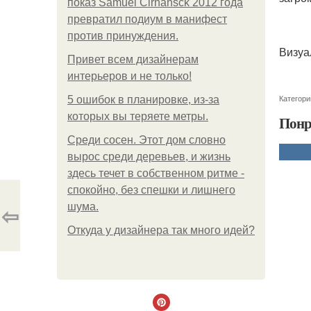
показ Samuel Cirnansck 2012 года
превратил подиум в манифест
против принуждения.
Визуа
Привет всем дизайнерам
интерьеров и не только!
Категори
5 ошибок в планировке, из-за
которых вы теряете метры.
Понр
Среди сосен. Этот дом словно
вырос среди деревьев, и жизнь
здесь течет в собственном ритме -
спокойно, без спешки и лишнего
⇦
шума.
Откуда у дизайнера так много идей?