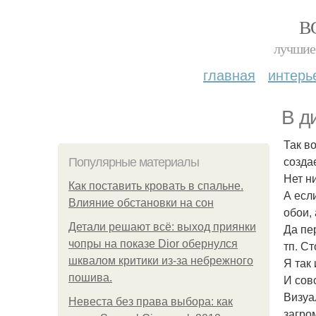
В
лучшие 
главная
интерь
В д
Так во
созда
Популярные материалы
Нет н
Как поставить кровать в спальне.
А есл
Влияние обстановки на сон
обои, 
Детали решают всё: выход приянки
Да пе
чопры на показе Dior обернулся
тп. С
шквалом критики из-за небрежного
Я так
пошива.
И сов
Визуа
Невеста без права выбора: как
загро