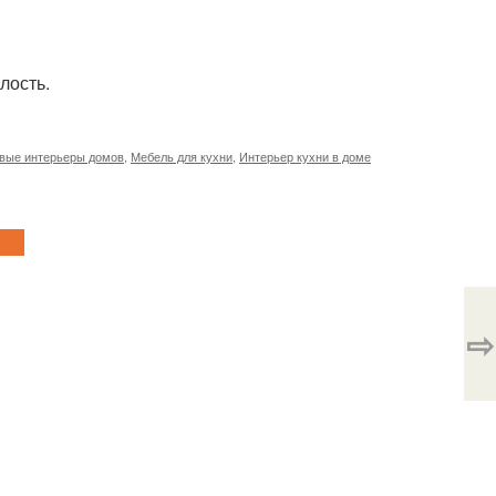
лость.
вые интерьеры домов
,
Мебель для кухни
,
Интерьер кухни в доме
⇨