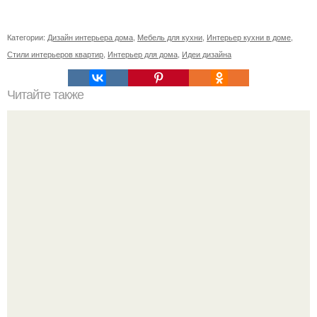
Категории:
Дизайн интерьера дома
,
Мебель для кухни
,
Интерьер кухни в доме
,
Стили интерьеров квартир
,
Интерьер для дома
,
Идеи дизайна
Читайте также
Как приготовить гипс для заливки форм. Как разводить
гипс: Все о приготовлении идеального раствора