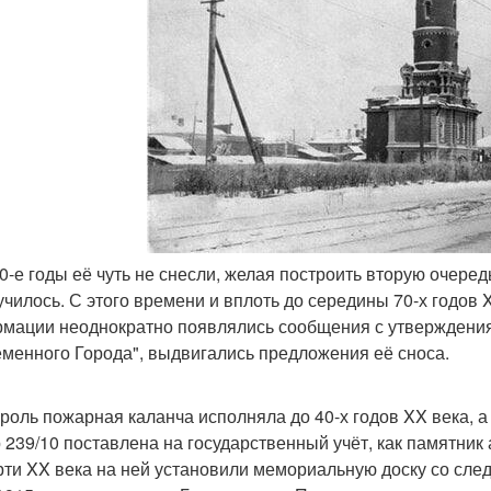
 50-е годы её чуть не снесли, желая построить вторую очере
училось. С этого времени и вплоть до середины 70-х годов 
мации неоднократно появлялись сообщения с утверждения
менного Города", выдвигались предложения её сноса.
роль пожарная каланча исполняла до 40-х годов XX века, а 
 239/10 поставлена на государственный учёт, как памятник
рти XX века на ней установили мемориальную доску со сле