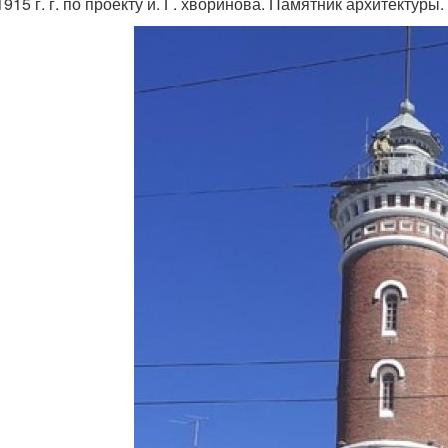
915 г. г. по проекту и. Г. хворинова. Памятник архитектуры