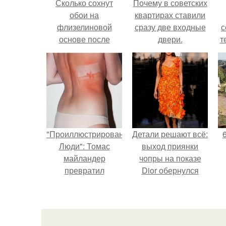
Сколько сохнут
Почему в советских
обои на
квартирах ставили
флизелиновой
сразу две входные
с
основе после
двери.
т
поклейки. Когда
высохнет клей?
"Проиллюстрированные
Детали решают всё:
Люди": Томас
выход приянки
майландер
чопры на показе
превратил
Dior обернулся
солнечные ожоги в
шквалом критики
арт - объект.
из-за небрежного
пошива.