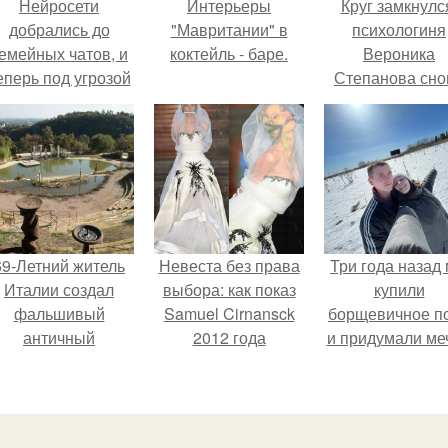
Нейросети
Интерьеры
Круг замкнулс
добрались до
"Мавритании" в
психологиня
емейных чатов, и
коктейль - баре.
Вероника
еперь под угрозой
Степанова сно
мамины нервы.
вышла замуж 
собственног
бывшего мужа
69-Летний житель
Невеста без права
Три года назад
Италии создал
выбора: как показ
купили
фальшивый
Samuel Cirnansck
борщевичное п
античный
2012 года
и придумали меч
амфитеатр и
превратил подиум
долгое время
в манифест против
успешно выдавал
принуждения.
его за настоящее