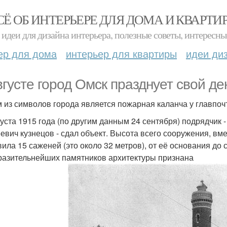
СЁ ОБ ИНТЕРЬЕРЕ ДЛЯ ДОМА И КВАРТИ
идеи для дизайна интерьера, полезные советы, интересны
ер для дома
интерьер для квартиры
идеи ди
вгусте город Омск празднует свой д
 из символов города является пожарная каланча у главпоч
густа 1915 года (по другим данным 24 сентября) подрядчик
евич кузнецов - сдал объект. Высота всего сооружения, в
вила 15 саженей (это около 32 метров), от её основания до
разительнейших памятников архитектуры признана