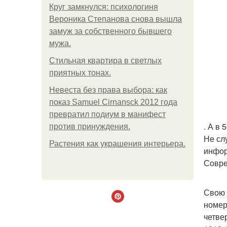
Круг замкнулся: психологиня
Вероника Степанова снова вышла
замуж за собственного бывшего
мужа.
Стильная квартира в светлых
приятных тонах.
Невеста без права выбора: как
показ Samuel Cirnansck 2012 года
превратил подиум в манифест
. А в
против принуждения.
Не сл
Растения как украшения интерьера.
инфор
Совре
Свою 
номер
четве