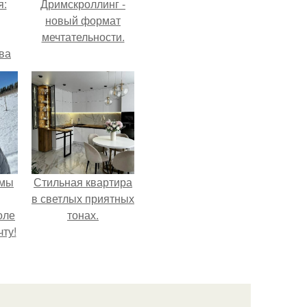
я:
Дримскроллинг -
новый формат
мечтательности.
ва
за
о
.
 мы
Стильная квартира
в светлых приятных
оле
тонах.
ту!