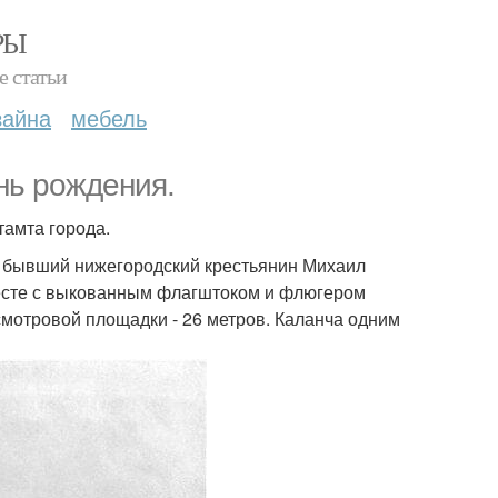
РЫ
е статьи
зайна
мебель
ень рождения.
тамта города.
 - бывший нижегородский крестьянин Михаил
месте с выкованным флагштоком и флюгером
 смотровой площадки - 26 метров. Каланча одним