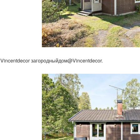
incentdecor загородныйдом@Vincentdecor.