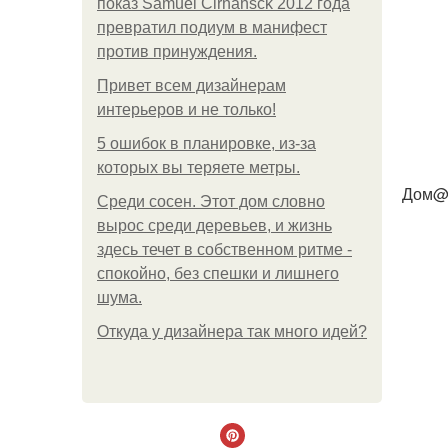
показ Samuel Cirnansck 2012 года
превратил подиум в манифест
против принуждения.
Привет всем дизайнерам
интерьеров и не только!
5 ошибок в планировке, из-за
которых вы теряете метры.
Дом@V
Среди сосен. Этот дом словно
вырос среди деревьев, и жизнь
здесь течет в собственном ритме -
спокойно, без спешки и лишнего
шума.
Откуда у дизайнера так много идей?