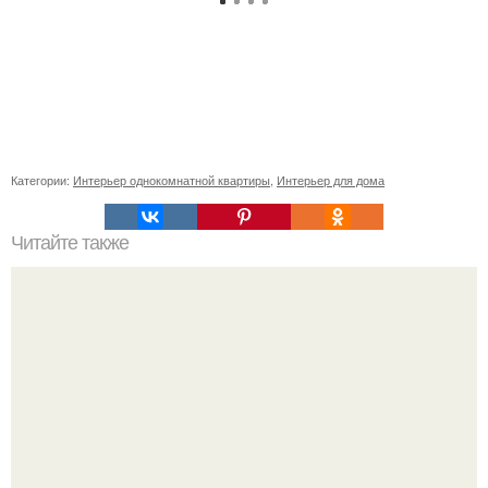
Категории:
Интерьер однокомнатной квартиры
,
Интерьер для дома
Читайте также
Вот такой замечательный дедушка Мороз.