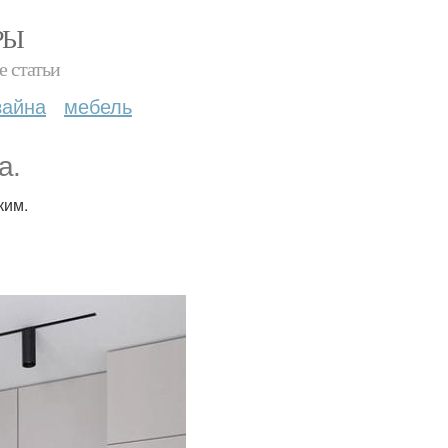
РЫ
е статьи
зайна
мебель
а.
ким.