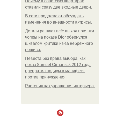
Почему в советских квартирах
ставили сразу две входные двери.
В сети продолжают обсуждать
изменения во внешности актрисы.
Детали решают всё: выход приянки
чопры на показе Dior обернулся
шквалом критики из-за небрежного
пошива.
Невеста без права выбора: как
показ Samuel Cirnansck 2012 года
превратил подиум в манифест
против принуждения.
Растения как украшения интерьера.