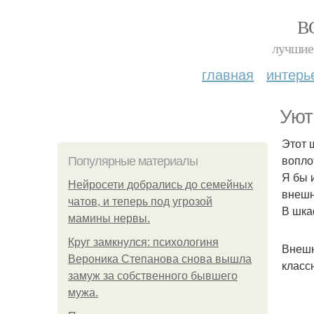
В
лучшие 
главная
интерь
Уют 
Этот 
вопло
Популярные материалы
Я бы 
Нейросети добрались до семейных
внешн
чатов, и теперь под угрозой
В шка
мамины нервы.
Круг замкнулся: психологиня
Внешн
Вероника Степанова снова вышла
класс
замуж за собственного бывшего
мужа.