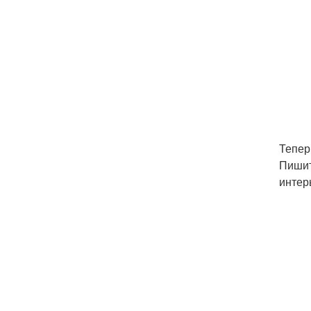
Тепер
Пишит
интерь