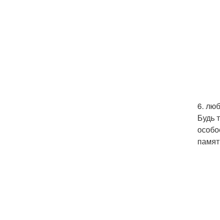
6. лю
Будь 
особо
памят