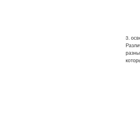
3. ос
Разли
разны
котор