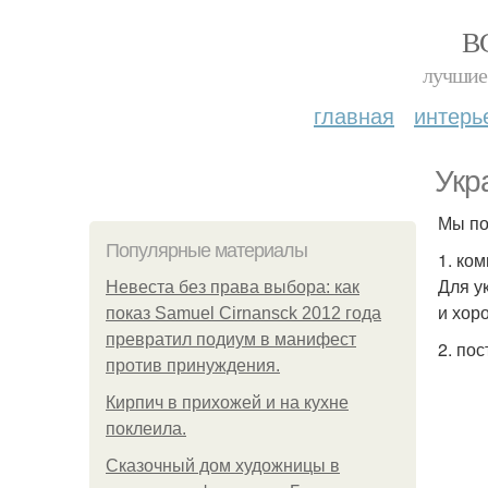
В
лучшие 
главная
интерь
Укр
Мы по
Популярные материалы
1. ко
Для у
Невеста без права выбора: как
и хор
показ Samuel Cirnansck 2012 года
превратил подиум в манифест
2. по
против принуждения.
Кирпич в прихожей и на кухне
поклеила.
Сказочный дом художницы в