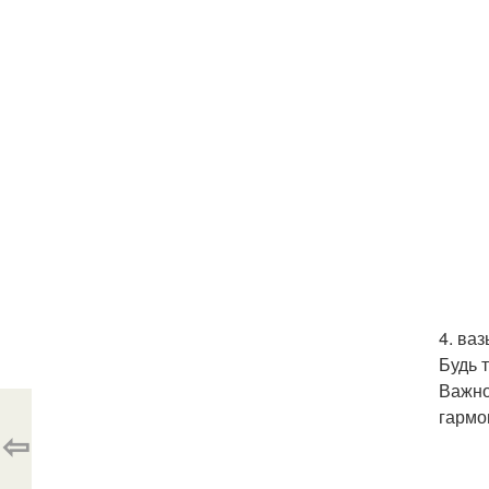
4. ваз
Будь 
Важно
гармо
⇦