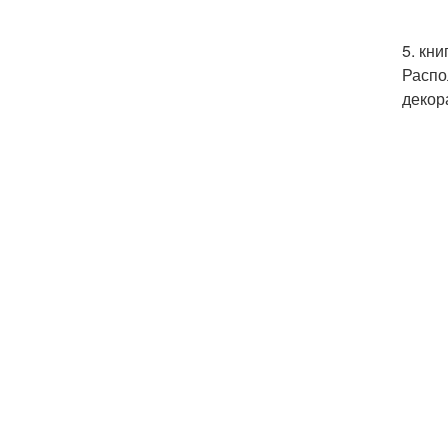
5. кни
Распо
декор