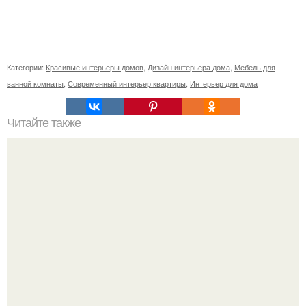
Категории:
Красивые интерьеры домов
,
Дизайн интерьера дома
,
Мебель для
ванной комнаты
,
Современный интерьер квартиры
,
Интерьер для дома
Читайте также
Резьба по дереву в стиле барокко. Резьба по дереву:
стилистические направления и характерные узоры.