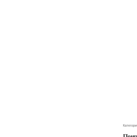
Категори
Понр