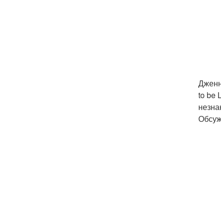
Дженн
to be 
незна
Обсуж