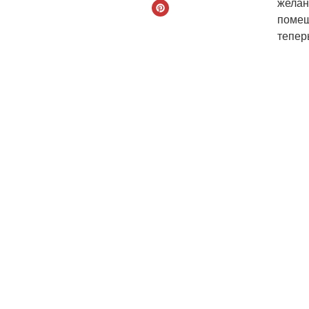
желан
помеш
тепер