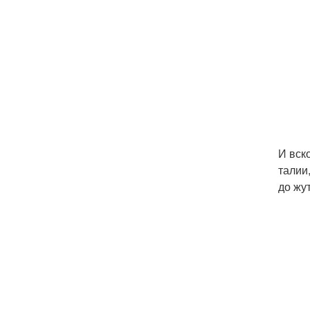
И вск
талии
до жу