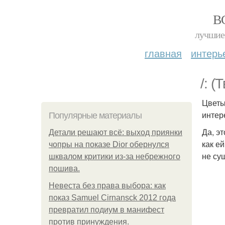
В
лучшие 
главная
интерь
/: 
Цветы
интер
Популярные материалы
Да, э
Детали решают всё: выход приянки
как е
чопры на показе Dior обернулся
не су
шквалом критики из-за небрежного
пошива.
Невеста без права выбора: как
показ Samuel Cirnansck 2012 года
превратил подиум в манифест
против принуждения.