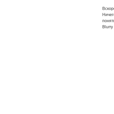
Вскор
Ничег
понять
Blurry