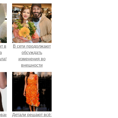
т в
В сети продолжают
а
обсуждать
ла!
изменения во
внешности
актрисы.
ованные
Детали решают всё: