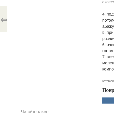
аксес
4. по
⇦
потол
абажу
5. пр
разли
6. оч
гости
7. ак
мален
компо
Категори
Понр
Читайте также