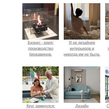
Бизнес - идея:
Я не дизайнер
производство
интерьеров и
биокаминов.
никогда им не была.
н
Круг замкнулся:
Дизайн
С