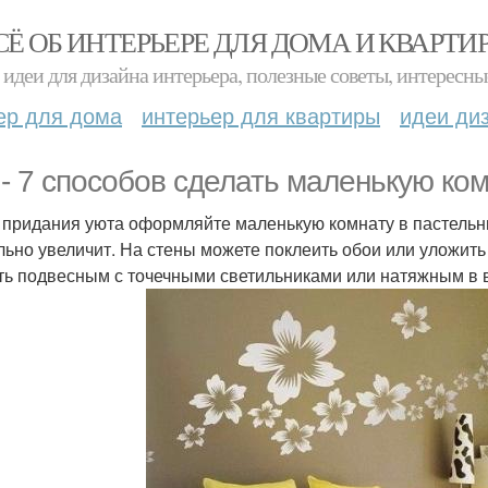
СЁ ОБ ИНТЕРЬЕРЕ ДЛЯ ДОМА И КВАРТИ
идеи для дизайна интерьера, полезные советы, интересны
ер для дома
интерьер для квартиры
идеи ди
 - 7 способов сделать маленькую ком
я придания уюта оформляйте маленькую комнату в пастельны
льно увеличит. На стены можете поклеить обои или уложит
ть подвесным с точечными светильниками или натяжным в 