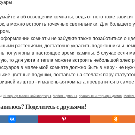
суары.
думайте и об освещении комнаты, ведь от него тоже зависи
ок, а можно встроить точечные светильники. Для большего 
ром.
и оформлении комнаты не забудьте также позаботиться о цве
чными растениями, достаточно украсить подоконники и нем
ень популярны в настоящее время камины. В случае если м
ную, то для уюта и тепла можете встроить небольшой электр
сессуаров в маленькой комнате должно быть в меру - не ну
ькие цветные подушки, поставьте на стеллаж пару статуэток
зицией из штор - и маленькая комната превратится в само
и:
Интерьер маленькой квартиры
,
Мебель диваны
,
Красивые интерьеры домов
,
Мебель
авилось? Поделитесь с друзьями!