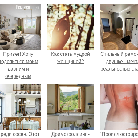
Привет! Хочу
Как стать мудрой
Стильный ремон
поделиться моим
женщиной?
двушке - мечт
давним и
реальностью ста
очередным
еопубликованным
проектом.
реди сосен. Этот
Дримскроллинг -
"Проиллюстрир