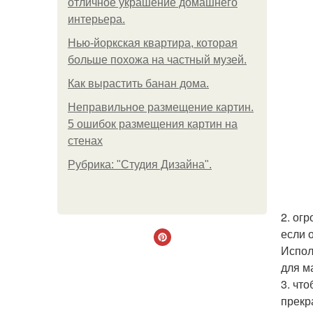
отличное украшение домашнего
интерьера.
Нью-йоркская квартира, которая
больше похожа на частный музей.
Как вырастить банан дома.
Неправильное размещение картин.
5 ошибок размещения картин на
стенах
Рубрика: "Студия Дизайна".
2. ог
если 
Испол
для м
3. чт
прекр