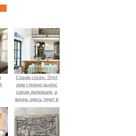
я
Среди сосен. Этот
К
дом словно вырос
среди деревьев, и
жизнь здесь течет в
собственном ритме
- спокойно, без
спешки и лишнего
шума.