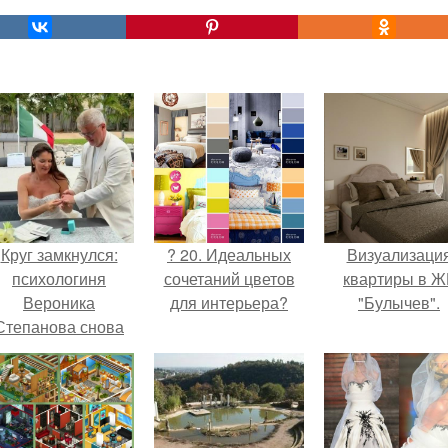
Круг замкнулся:
? 20. Идеальных
Визуализаци
психологиня
сочетаний цветов
квартиры в Ж
Вероника
для интерьера?
"Булычев".
Степанова снова
вышла замуж за
собственного
бывшего мужа.