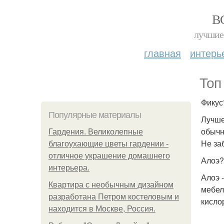
В
лучшие 
главная
интерь
Топ
Фикус
Популярные материалы
Лучше
обычн
Гардения. Великолепные
Не за
благоухающие цветы гардении -
отличное украшение домашнего
Алоэ?
интерьера.
Алоэ 
Квартира с необычным дизайном
мебел
разработана Петром костеловым и
кисло
находится в Москве, Россия.