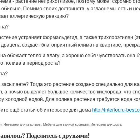
нема - растение неприхотливое, поэтому может скромно стоя
 обильно. Помимо своих достоинств, у аглаонемы есть и не
ает аллергическую реакцию?
ена?
астение устраняет формальдегид, а также трихлорэтилен (э
 драцена создаёт благоприятный климат в квартире, прекра
на обожает тепло и влагу, а хорошо себя чувствовать она б
го полива в период роста?
ра?
 засыпаете? Тогда это растение создано специально для в
л, а ночью выделяет большое количество кислорода, что с
ру холодной водой. Для полива растения требуется вода к
ите ещё статьи об интерьере для дома
http://interior.ru-bes
и:
Интерьер для квартиры
,
Мебель для ванной комнаты
,
Интерьер для дома
авилось? Поделитесь с друзьями!