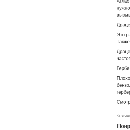
Аглао
нужно
вызыв
Драц
Это р
Также
Драце
часто
Гербе
Плохо
бензо
гербе
Смотр
Категори
Понр