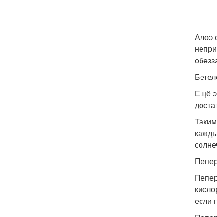
Алоэ 
непри
обезз
Бетел
Ещё э
доста
Таким
кажды
солне
Пепер
Пепер
кисло
если 