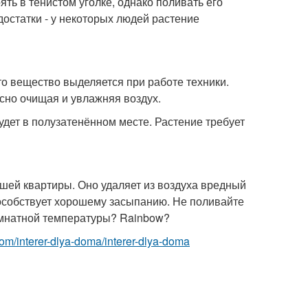
ть в тенистом уголке, однако поливать его
достатки - у некоторых людей растение
то вещество выделяется при работе техники.
сно очищая и увлажняя воздух.
удет в полузатенённом месте. Растение требует
ашей квартиры. Оно удаляет из воздуха вредный
пособствует хорошему засыпанию. Не поливайте
омнатной температуры? Rainbow?
t.com/interer-dlya-doma/interer-dlya-doma