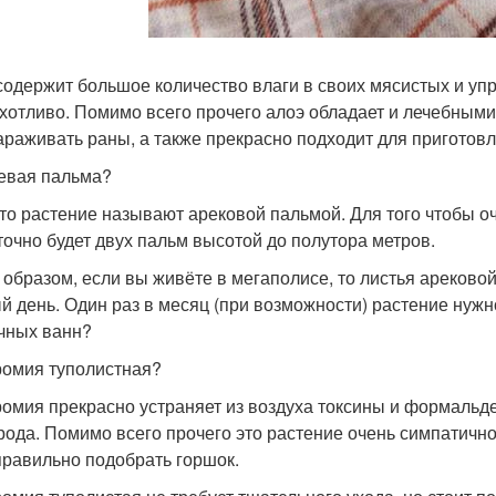
содержит большое количество влаги в своих мясистых и упр
хотливо. Помимо всего прочего алоэ обладает и лечебными 
араживать раны, а также прекрасно подходит для приготовл
евая пальма?
то растение называют арековой пальмой. Для того чтобы очи
точно будет двух пальм высотой до полутора метров.
 образом, если вы живёте в мегаполисе, то листья ареково
й день. Один раз в месяц (при возможности) растение нужн
чных ванн?
омия туполистная?
омия прекрасно устраняет из воздуха токсины и формальде
рода. Помимо всего прочего это растение очень симпатично
правильно подобрать горшок.