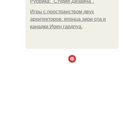
Рубрика: "Студия Дизайна".
Игры с пространством двух
архитекторов: японца эири ота и
канадки Ирен гардпуа.