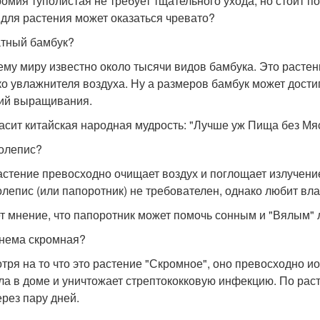
омия туполистая не требует тщательного ухода, но стоит п
 для растения может оказаться чревато?
тный бамбук?
ему миру известно около тысячи видов бамбука. Это растен
ко увлажнителя воздуха. Ну а размеров бамбук может дости
ий выращивания.
ласит китайская народная мудрость: "Лучше уж Пища без М
олепис?
астение превосходно очищает воздух и поглощает излучение
лепис (или папоротник) не требователен, однако любит влаг
т мнение, что папоротник может помочь сонным и "Вялым" 
нема скромная?
тря на то что это растение "Скромное", оно превосходно и
ла в доме и уничтожает стрептококковую инфекцию. По раст
ерез пару дней.