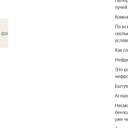
Пепер
лучей
Комна
По вс
⇦
сколь
услов
Как г
Нефр
Это р
нефро
Бытуе
Аглао
Несмо
бензо
уже ч