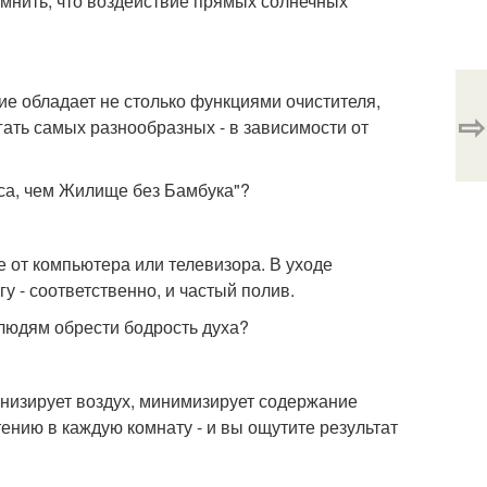
омнить, что воздействие прямых солнечных
ие обладает не столько функциями очистителя,
⇨
гать самых разнообразных - в зависимости от
яса, чем Жилище без Бамбука"?
 от компьютера или телевизора. В уходе
у - соответственно, и частый полив.
людям обрести бодрость духа?
онизирует воздух, минимизирует содержание
ению в каждую комнату - и вы ощутите результат