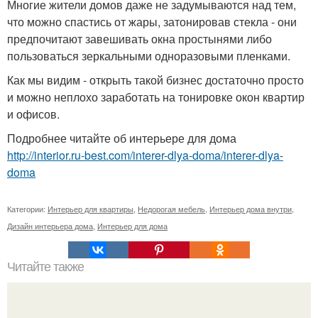
Многие жители домов даже не задумываются над тем,
что можно спастись от жары, затонировав стекла - они
предпочитают завешивать окна простынями либо
пользоваться зеркальными одноразовыми пленками.
Как мы видим - открыть такой бизнес достаточно просто
и можно неплохо заработать на тонировке окон квартир
и офисов.
Подробнее читайте об интерьере для дома
http://interior.ru-best.com/interer-dlya-doma/interer-dlya-
doma
Категории:
Интерьер для квартиры
,
Недорогая мебель
,
Интерьер дома внутри
,
Дизайн интерьера дома
,
Интерьер для дома
Читайте также