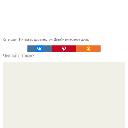
Категории:
Интерьер дома внутри
,
Дизайн интерьера дома
Читайте также
Как правильно обрезать герань, чтобы она пышно цвела.