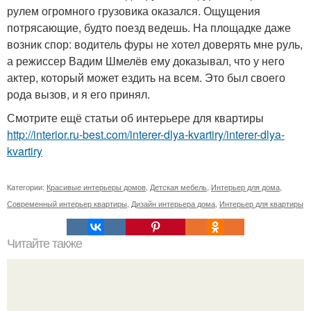
рулем огромного грузовика оказался. Ощущения
потрясающие, будто поезд ведешь. На площадке даже
возник спор: водитель фуры не хотел доверять мне руль,
а режиссер Вадим Шмелёв ему доказывал, что у него
актер, который может ездить на всем. Это был своего
рода вызов, и я его принял.
Смотрите ещё статьи об интерьере для квартиры
http://interior.ru-best.com/interer-dlya-kvartiry/interer-dlya-
kvartiry
Категории:
Красивые интерьеры домов
,
Детская мебель
,
Интерьер для дома
,
Современный интерьер квартиры
,
Дизайн интерьера дома
,
Интерьер для квартиры
Читайте также