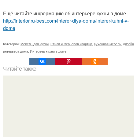
Ещё читайте информацию об интерьере кухни в доме
http://interior.ru-best.com/interer-dlya-doma/interer-kuhni-v-
dome
Категории:
Мебель для кухни
,
Стили интерьеров квартир
,
Кухонная мебель
,
Дизайн
интерьера дома
,
Интерьер кухни в доме
Читайте также
Плитка для печки в доме. Плитка для печи и камина -
какую выбрать и какой лучше обложить печь в доме.