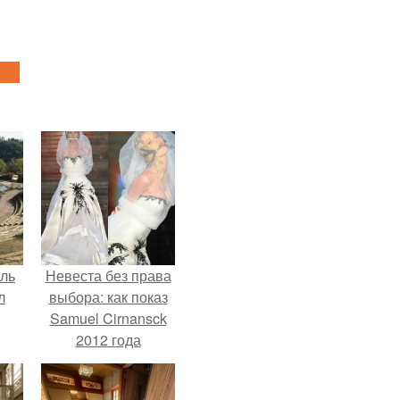
ель
Невеста без права
л
выбора: как показ
Samuel Cirnansck
2012 года
превратил подиум
я
в манифест против