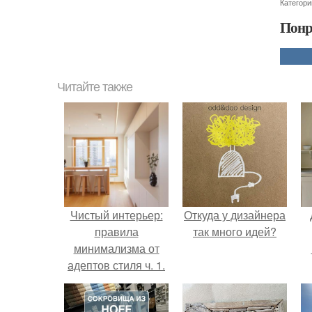
Категори
Понр
Читайте также
Чистый интерьер:
Откуда у дизайнера
правила
так много идей?
минимализма от
адептов стиля ч. 1.