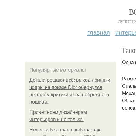
В
лучшие 
главная
интерь
Так
Одна 
Популярные материалы
Разме
Детали решают всё: выход приянки
Спаль
чопры на показе Dior обернулся
Механ
шквалом критики из-за небрежного
Обрат
пошива.
основ
Привет всем дизайнерам
интерьеров и не только!
Невеста без права выбора: как