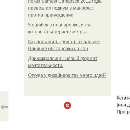
показ Samuel Cirnansck 2012 года
превратил подиум в манифест
против принуждения.
5 ошибок в планировке, из-за
которых вы теряете метры.
Как поставить кровать в спальне.
Влияние обстановки на сон
Дримскроллинг - новый формат
мечтательности.
Откуда у дизайнера так много идей?
Кстат
⇦
(или 
Прогр