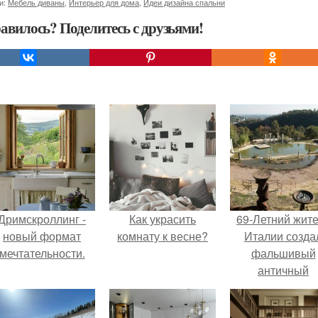
и:
Мебель диваны
,
Интерьер для дома
,
Идеи дизайна спальни
авилось? Поделитесь с друзьями!
Дримскроллинг -
Как украсить
69-Летний жит
новый формат
комнату к весне?
Италии созда
мечтательности.
фальшивый
античный
амфитеатр и
долгое врем