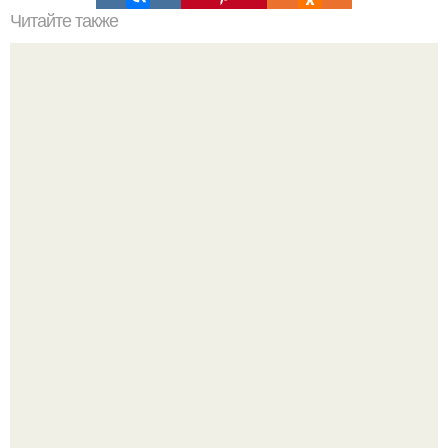
Читайте также
Ваза из бутылки. Приступаем к уроку
Три инструмента, которые реально связывают квартиру
в единое целое - и ни один из них не требует сносить
стены.