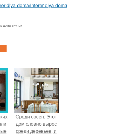
nterer-dlya-doma/interer-dlya-doma
р дома внутри
ких
Среди сосен. Этот
или
дом словно вырос
ные
среди деревьев, и