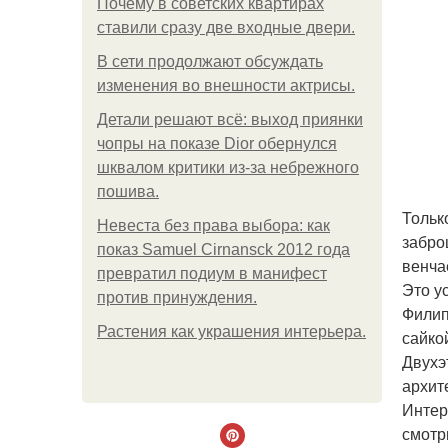
Почему в советских квартирах
ставили сразу две входные двери.
В сети продолжают обсуждать
изменения во внешности актрисы.
Детали решают всё: выход приянки
чопры на показе Dior обернулся
шквалом критики из-за небрежного
пошива.
Тольк
Невеста без права выбора: как
забро
показ Samuel Cirnansck 2012 года
венча
превратил подиум в манифест
Это у
против принуждения.
Филип
Растения как украшения интерьера.
сайко
Двухэ
архит
Интер
смотр