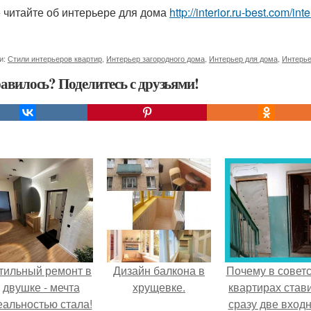
 читайте об интерьере для дома
http://interior.ru-best.com/i
и:
Стили интерьеров квартир
,
Интерьер загородного дома
,
Интерьер для дома
,
Интерье
авилось? Поделитесь с друзьями!
тильный ремонт в
Дизайн балкона в
Почему в советс
двушке - мечта
хрущевке.
квартирах став
еальностью стала!
сразу две вход