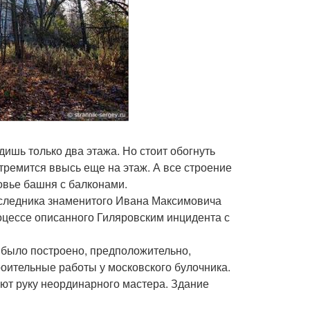
идишь только два этажа. Но стоит обогнуть
ремится ввысь еще на этаж. А все строение
вье башня с балконами.
аследника знаменитого Ивана Максимовича
оцессе описанного Гиляровским инцидента с
и было построено, предположительно,
роительные работы у московского булочника.
ют руку неординарного мастера. Здание