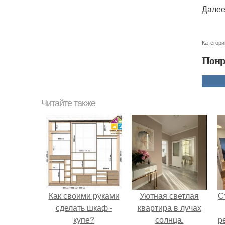
Далее
Категори
Понр
Читайте также
Как своими руками
Уютная светлая
С
сделать шкаф -
квартира в лучах
купе?
солнца.
р