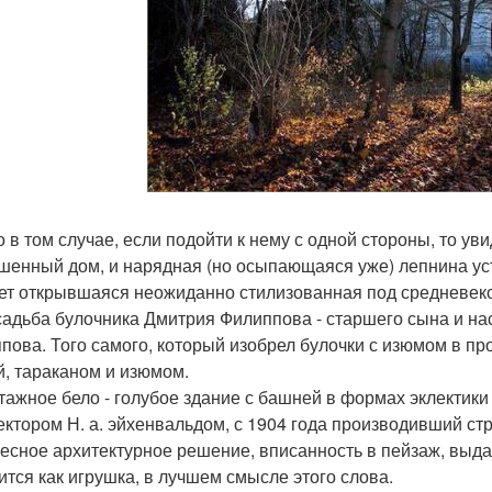
о в том случае, если подойти к нему с одной стороны, то ув
шенный дом, и нарядная (но осыпающаяся уже) лепнина уст
ет открывшаяся неожиданно стилизованная под средневеко
садьба булочника Дмитрия Филиппова - старшего сына и н
пова. Того самого, который изобрел булочки с изюмом в пр
й, тараканом и изюмом.
тажное бело - голубое здание с башней в формах эклектик
ектором Н. а. эйхенвальдом, с 1904 года производивший ст
есное архитектурное решение, вписанность в пейзаж, выда
ится как игрушка, в лучшем смысле этого слова.