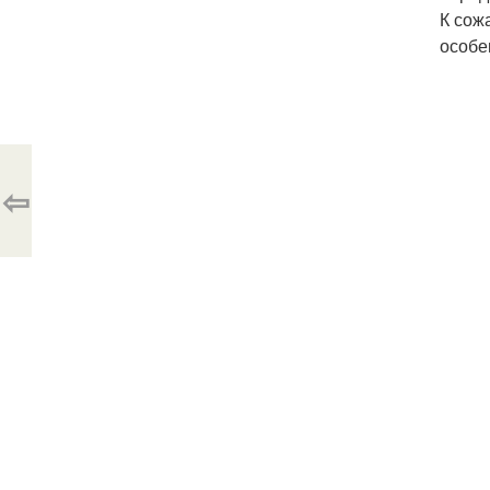
К сож
особе
⇦