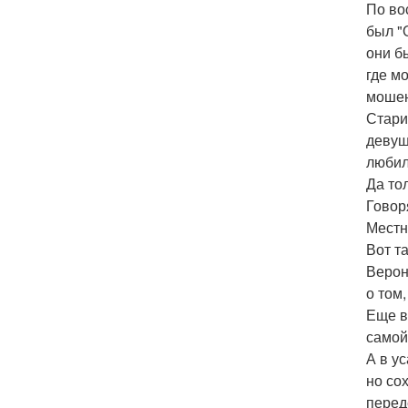
По во
был "
они б
где м
мошен
Стари
девуш
любил
Да то
Говор
Местн
Вот т
Верон
о том,
Еще в
самой
А в у
но со
перед