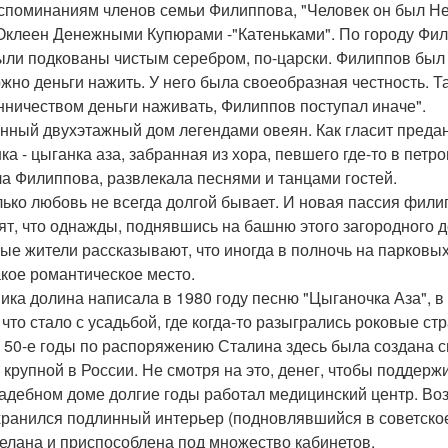
споминаниям членов семьи Филиппова, "Человек он был Нео
Оклеен Денежными Купюрами -"Катеньками". По городу Фили
ыли подкованы чистым серебром, по-царски. Филиппов был 
ожно деньги нажить. У него была своеобразная честность. Та
ничеством деньги наживать, Филиппов поступал иначе".
нный двухэтажный дом легендами овеян. Как гласит преда
ка - цыганка аза, забранная из хора, певшего где-то в петр
а Филиппова, развлекала песнями и танцами гостей.
лько любовь не всегда долгой бывает. И новая пассия филип
ят, что однажды, поднявшись на башню этого загородного до
ые жители рассказывают, что иногда в полночь на парковых
акое романтическое место.
ика долина написала в 1980 году песню "Цыганочка Аза", в к
 что стало с усадьбой, где когда-то разыгрались роковые стр
 50-е годы по распоряжению Сталина здесь была создана с
 крупной в России. Не смотря на это, денег, чтобы поддерж
садебном доме долгие годы работал медицинский центр. Воз
хранился подлинный интерьер (подновлявшийся в советское
елана и приспособлена под множество кабинетов.