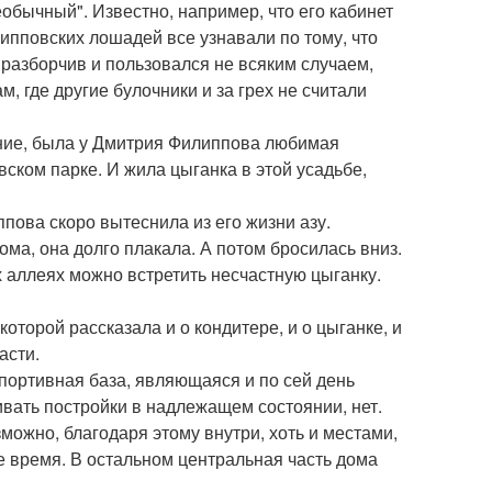
бычный". Известно, например, что его кабинет
пповских лошадей все узнавали по тому, что
разборчив и пользовался не всяким случаем,
м, где другие булочники и за грех не считали
ние, была у Дмитрия Филиппова любимая
овском парке. И жила цыганка в этой усадьбе,
пова скоро вытеснила из его жизни азу.
ма, она долго плакала. А потом бросилась вниз.
 аллеях можно встретить несчастную цыганку.
оторой рассказала и о кондитере, и о цыганке, и
асти.
портивная база, являющаяся и по сей день
ивать постройки в надлежащем состоянии, нет.
можно, благодаря этому внутри, хоть и местами,
 время. В остальном центральная часть дома