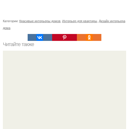
Категории:
Красивые интерьеры домов
,
Интерьер для квартиры
,
Дизайн интерьера
дома
Читайте также
Ваза из бутылки. Приступаем к уроку