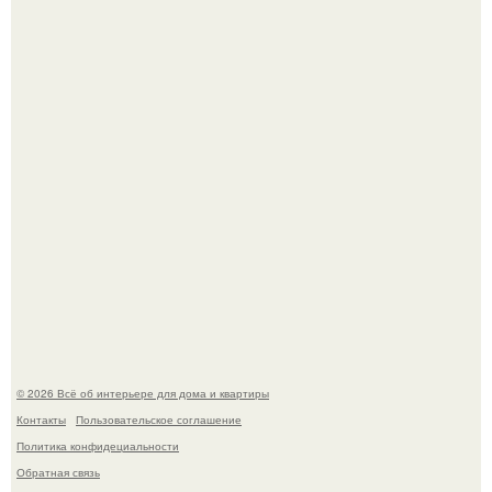
Стильная квартира в светлых приятных тонах.
Преображение в ванной на ул. генерала Григорова, д.
36!
© 2026 Всё об интерьере для дома и квартиры
Контакты
Пользовательское соглашение
Политика конфидециальности
Обратная связь