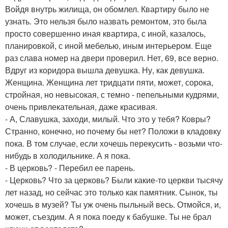
Войдя внутрь жилища, он обомлел. Квартиру было не
узнать. Это нельзя было назвать ремонтом, это была
просто совершенно иная квартира, с иной, казалось,
планировкой, с иной мебелью, иным интерьером. Еще
раз слава номер на двери проверил. Нет, 69, все верно.
Вдруг из коридора вышла девушка. Ну, как девушка.
Женщина. Женщина лет тридцати пяти, может, сорока,
стройная, но невысокая, с темно - пепельными кудрями,
очень привлекательная, даже красивая.
- А, Славушка, заходи, милый. Что это у тебя? Ковры?
Странно, конечно, но почему бы нет? Положи в кладовку
пока. В том случае, если хочешь перекусить - возьми что-
нибудь в холодильнике. А я пока.
- В церковь? - Перебил ее парень.
- Церковь? Что за церковь? Были какие-то церкви тысячу
лет назад, но сейчас это только как памятник. Сынок, ты
хочешь в музей? Ты уж очень пыльный весь. Отмойся, и,
может, съездим. А я пока поеду к бабушке. Ты не брал