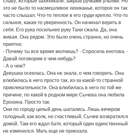
славу, которые захихикали, закрыв ручками улыбки. Но
это не было то насмешливое хихиканье, которое он так
часто слышал. Что-то теплое в его груди крепло. Что-то
сильное, какая-то уверенность. Он начинал верить в
себя. Его рука посильнее руку Тани сжала. Да, она
живая. Она рядом. Это было очень странно, но очень
приятно.
- Почему ты все время молчишь? - Спросила енотова. -
Давай поговорим о чем-нибудь?
- А о чем?
Девушка осеклась. Она не знала, о чем говорить. Она
влюбилась в него просто так, из-за какой-то странной
привлекательности. Она влюбилась в него по той же
причине, по какой в родном мире Сычева она любила
Ерохина. Просто так.
Они по городу целый день шатались. Лишь вечером
голодный, как волк, но счастливый, Сычев возвратился
домой. Там его ждал батя, который один единственный
не изменился. Мать еще не приехала.