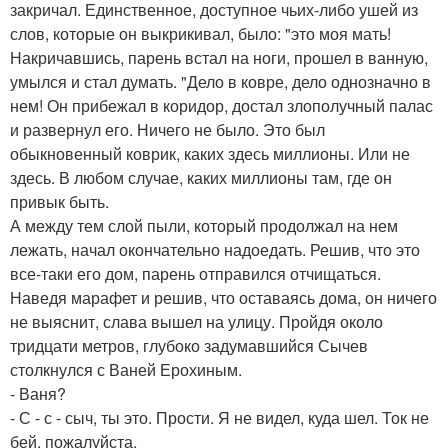
закричал. Единственное, доступное чьих-либо ушей из
слов, которые он выкрикивал, было: "это моя мать!
Накричавшись, парень встал на ноги, прошел в ванную,
умылся и стал думать. "Дело в ковре, дело однозначно в
нем! Он прибежал в коридор, достал злополучный палас
и развернул его. Ничего не было. Это был
обыкновенный коврик, каких здесь миллионы. Или не
здесь. В любом случае, каких миллионы там, где он
привык быть.
А между тем слой пыли, который продолжал на нем
лежать, начал окончательно надоедать. Решив, что это
все-таки его дом, парень отправился отчищаться.
Наведя марафет и решив, что оставаясь дома, он ничего
не выяснит, слава вышел на улицу. Пройдя около
тридцати метров, глубоко задумавшийся Сычев
столкнулся с Ваней Ерохиным.
- Ваня?
- С - с - сыч, ты это. Прости. Я не видел, куда шел. Ток не
бей, пожалуйста.