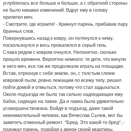
углублялась все больше и больше, а с обратной стороны
не было никаких изменений. Вдруг ему в голову
прилетел мяч.
- Смотрите, где играете! - Крикнул парень, прибавив пару
бранных слов.
Повернувшись назад к ковру, он потянулся к нему,
поскользнулся и весь провалился в серый гель.
Слава рядом с ковром очнулся. Непонятно, сколько
прошло времени. Вероятно немного: те дети, что кинули
в него мяч, все так же продолжали играть на площадке.
Встав, отряхнув с себя землю, он, с толстым слоем
ковровой пыли, ровно лежащим по всему телу, решил
пойти домой и отмыться, потому что стал задыхаться.
Около подъезда не было так сильно надоедающих ему
бабок, сидящих на лавке. Да и лавка была удивительно
усовершенствована. Войдя в подъезд, даже такой
невнимательный человек, как Вячеслав Сычев, мог бы
заметить отменный ремонт. "Бред. Это какой-то бред", -
подумал парень, подойдя к двери своей квартиры.