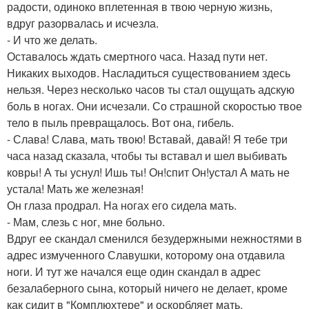
радости, одиноко вплетенная в твою черную жизнь,
вдруг разорвалась и исчезла.
- И что же делать.
Оставалось ждать смертного часа. Назад пути нет.
Никаких выходов. Насладиться существованием здесь
нельзя. Через несколько часов ты стал ощущать адскую
боль в ногах. Они исчезали. Со страшной скоростью твое
тело в пыль превращалось. Вот она, гибель.
- Слава! Слава, мать твою! Вставай, давай! Я тебе три
часа назад сказала, чтобы ты вставал и шел выбивать
ковры! А ты уснул! Ишь ты! Он!спит Он!устал А мать не
устала! Мать же железная!
Он глаза продрал. На ногах его сидела мать.
- Мам, слезь с ног, мне больно.
Вдруг ее скандал сменился безудержными нежностями в
адрес измученного Славушки, которому она отдавила
ноги. И тут же начался еще один скандал в адрес
безалаберного сына, который ничего не делает, кроме
как сидит в "Комплюхтере" и оскорбляет мать,