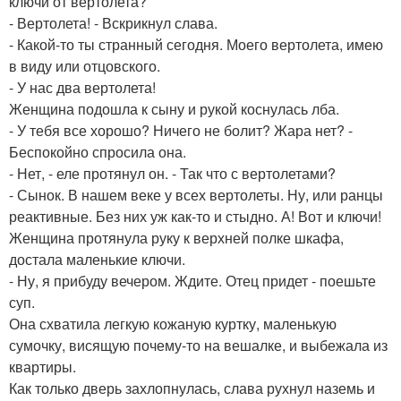
ключи от вертолета?
- Вертолета! - Вскрикнул слава.
- Какой-то ты странный сегодня. Моего вертолета, имею
в виду или отцовского.
- У нас два вертолета!
Женщина подошла к сыну и рукой коснулась лба.
- У тебя все хорошо? Ничего не болит? Жара нет? -
Беспокойно спросила она.
- Нет, - еле протянул он. - Так что с вертолетами?
- Сынок. В нашем веке у всех вертолеты. Ну, или ранцы
реактивные. Без них уж как-то и стыдно. А! Вот и ключи!
Женщина протянула руку к верхней полке шкафа,
достала маленькие ключи.
- Ну, я прибуду вечером. Ждите. Отец придет - поешьте
суп.
Она схватила легкую кожаную куртку, маленькую
сумочку, висящую почему-то на вешалке, и выбежала из
квартиры.
Как только дверь захлопнулась, слава рухнул наземь и