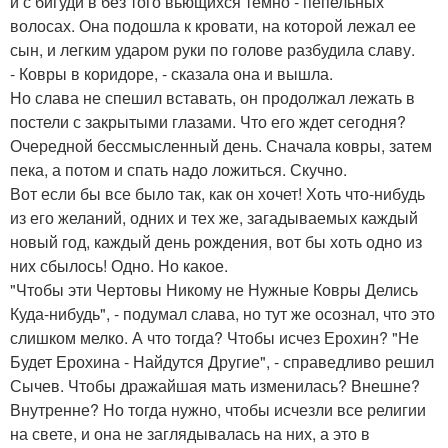
и с бигуди в без того вьющихся темно - пепельных
волосах. Она подошла к кровати, на которой лежал ее
сын, и легким ударом руки по голове разбудила славу.
- Ковры в коридоре, - сказала она и вышла.
Но слава не спешил вставать, он продолжал лежать в
постели с закрытыми глазами. Что его ждет сегодня?
Очередной бессмысленный день. Сначала ковры, затем
пека, а потом и спать надо ложиться. Скучно.
Вот если бы все было так, как он хочет! Хоть что-нибудь
из его желаний, одних и тех же, загадываемых каждый
новый год, каждый день рождения, вот бы хоть одно из
них сбылось! Одно. Но какое.
"Чтобы эти Чертовы Никому не Нужные Ковры Делись
Куда-нибудь", - подумал слава, но тут же осознал, что это
слишком мелко. А что тогда? Чтобы исчез Ерохин? "Не
Будет Ерохина - Найдутся Другие", - справедливо решил
Сычев. Чтобы дражайшая мать изменилась? Внешне?
Внутренне? Но тогда нужно, чтобы исчезли все религии
на свете, и она не заглядывалась на них, а это в