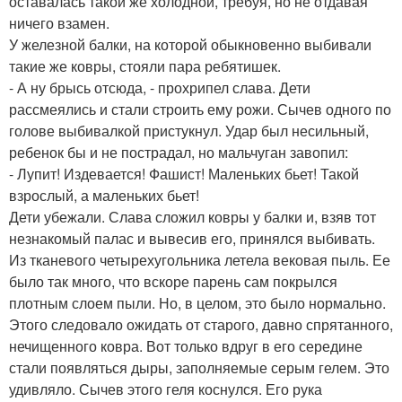
оставалась такой же холодной, требуя, но не отдавая
ничего взамен.
У железной балки, на которой обыкновенно выбивали
такие же ковры, стояли пара ребятишек.
- А ну брысь отсюда, - прохрипел слава. Дети
рассмеялись и стали строить ему рожи. Сычев одного по
голове выбивалкой пристукнул. Удар был несильный,
ребенок бы и не пострадал, но мальчуган завопил:
- Лупит! Издевается! Фашист! Маленьких бьет! Такой
взрослый, а маленьких бьет!
Дети убежали. Слава сложил ковры у балки и, взяв тот
незнакомый палас и вывесив его, принялся выбивать.
Из тканевого четырехугольника летела вековая пыль. Ее
было так много, что вскоре парень сам покрылся
плотным слоем пыли. Но, в целом, это было нормально.
Этого следовало ожидать от старого, давно спрятанного,
нечищенного ковра. Вот только вдруг в его середине
стали появляться дыры, заполняемые серым гелем. Это
удивляло. Сычев этого геля коснулся. Его рука