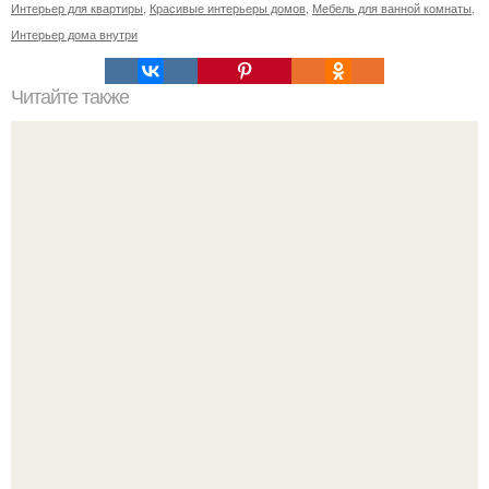
Интерьер для квартиры
,
Красивые интерьеры домов
,
Мебель для ванной комнаты
,
Интерьер дома внутри
Читайте также
Шестёрочка. Однажды родители одной девочки вызвали
дизайнеров, чтобы они создали новый интерьер
комнаты их дочери.