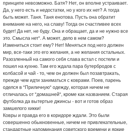
принципе невозможно. Батя? Нет, он вполне устраивает.
Да, у него есть и недостатки, но у кого их нет? А тогда
быть может. Таня. Таня енотова. Пусть она обратит
внимание на него, на славу! Тогда он счастливее всех
будет! Да нет, не буду. Она и обращает, да и не нужно все
это. Смысла нет". А может, дело в нем самом?
Измениться стоит ему? Нет! Меняться под него должен
мир, все-таки это его желания, а не желания остальных.
Разозленный на самого себя слава встал с постели и
пошел на кухню. Там его ждала пара бутербродов с
колбасой и чай - то, чем он должен был позавтракать,
прежде чем идти заниматься с коврами. Поев, парень
оделся в "Приличную" одежду, которая ничем не
отличалась от "домашней", кроме как названием. Старая
футболка да вытертые джинсы - вот и готов образ
замшелого хикки!
Ковры и правда его в коридоре ждали. Это были
совершенно обыкновенные, ничем не привлекательные,
стандартные напоминания советского времени и яркие