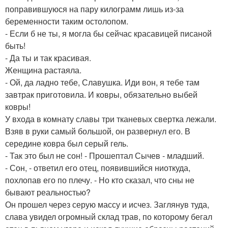
поправившуюся на пару килограмм лишь из-за
беременности таким остолопом.
- Если б не ты, я могла бы сейчас красавицей писаной
быть!
- Да ты и так красивая.
Женщина растаяла.
- Ой, да ладно тебе, Славушка. Иди вон, я тебе там
завтрак приготовила. И ковры, обязательно выбей
ковры!
У входа в комнату славы три тканевых свертка лежали.
Взяв в руки самый большой, он развернул его. В
середине ковра был серый гель.
- Так это был не сон! - Прошептал Сычев - младший.
- Сон, - ответил его отец, появившийся ниоткуда,
похлопав его по плечу. - Но кто сказал, что сны не
бывают реальностью?
Он прошел через серую массу и исчез. Заглянув туда,
слава увидел огромный склад трав, по которому бегал