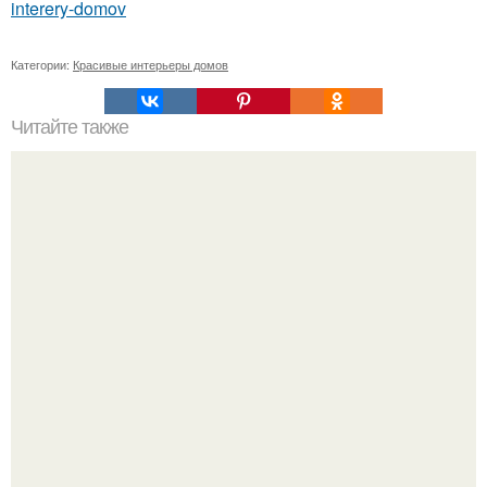
interery-domov
Категории:
Красивые интерьеры домов
Читайте также
"Мама НА Даче" новый семейный ресторан в центре
Мурманска, первая уникальная митерия в городе.