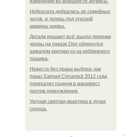
изменения во внешности актрисы.
Нейросети добрались до семейных
чатов, и теперь под угрозой
мамины нервы.
Детали решают всё: выход приянки
чопры на показе Dior обернулся
шквалом критики из-за небрежного
пошива.
Невеста без права выбора: как
показ Samuel Cirnansck 2012 года
превратил подиум в манифест
против принуждения.
Уютная светлая квартира в лучах
солнца.
.