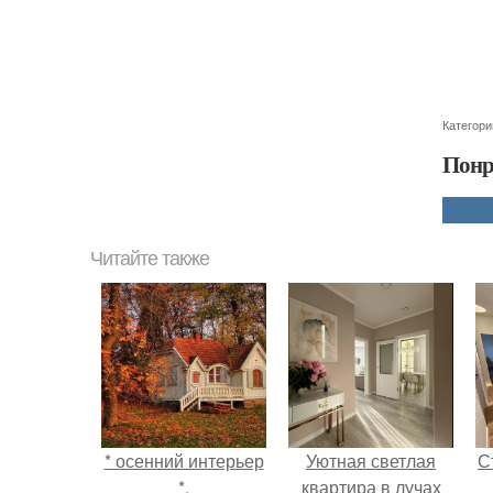
Категори
Понр
Читайте также
* осенний интерьер
Уютная светлая
С
*.
квартира в лучах