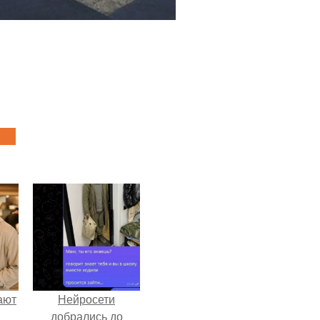
ают
Нейросети
добрались до