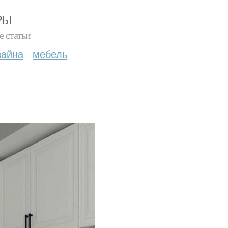
РЫ
е статьи
зайна
мебель