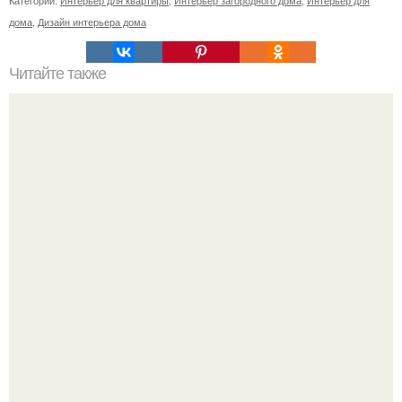
Категории:
Интерьер для квартиры
,
Интерьер загородного дома
,
Интерьер для
дома
,
Дизайн интерьера дома
Читайте также
Ваза из бутылки. Приступаем к уроку