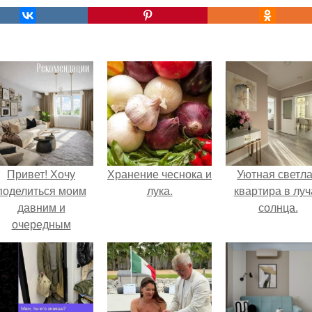
Привет! Хочу
Хранение чеснока и
Уютная светл
поделиться моим
лука.
квартира в луч
давним и
солнца.
очередным
еопубликованным
проектом.