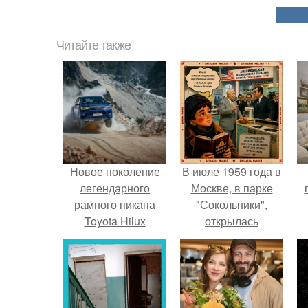
Читайте также
Новое поколение
В июле 1959 года в
легендарного
Москве, в парке
рамного пикапа
"Сокольники",
Toyota Hilux
открылась
доступно для
американская
н
заказа в тойота
национальная
центр невский.
выставка.