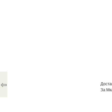
⇦
Доста
За Мка