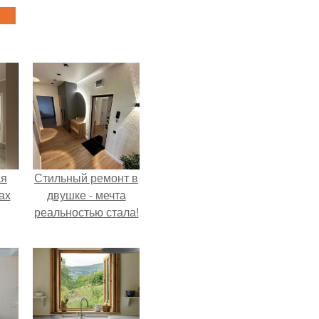
ая
Стильный ремонт в
ах
двушке - мечта
реальностью стала!