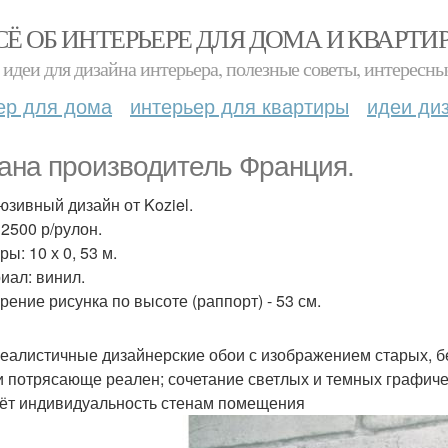
СЁ ОБ ИНТЕРЬЕРЕ ДЛЯ ДОМА И КВАРТИ
идеи для дизайна интерьера, полезные советы, интересны
ер для дома
интерьер для квартиры
идеи ди
ана производитель Франция.
юзивный дизайн от Koziel.
 2500 р/рулон.
ы: 10 х 0, 53 м.
иал: винил.
рение рисунка по высоте (раппорт) - 53 см.
еалистичные дизайнерские обои с изображением старых, бе
и потрясающе реален; сочетание светлых и темных графич
ёт индивидуальность стенам помещения