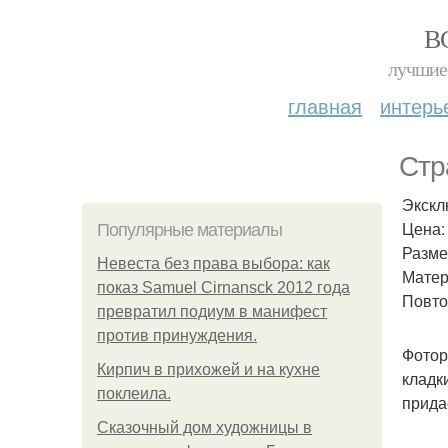
В
лучшие 
главная
интерь
Стр
Экскл
Цена:
Популярные материалы
Размер
Невеста без права выбора: как
Матер
показ Samuel Cirnansck 2012 года
Повто
превратил подиум в манифест
против принуждения.
Фотор
Кирпич в прихожей и на кухне
кладк
поклеила.
прида
Сказочный дом художницы в