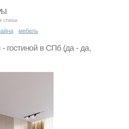
РЫ
е статьи
зайна
мебель
 гостиной в СПб (да - да,