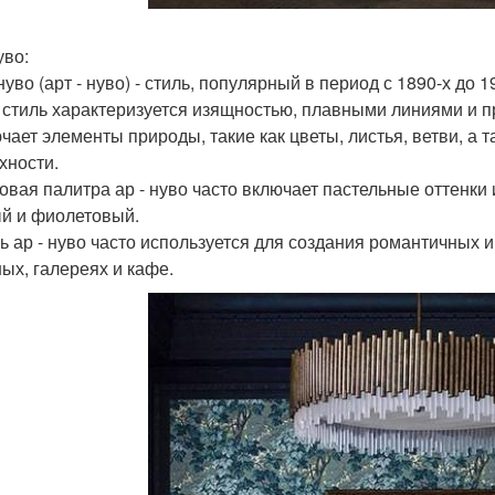
уво:
 нуво (арт - нуво) - стиль, популярный в период с 1890-х до 1
т стиль характеризуется изящностью, плавными линиями и п
ючает элементы природы, такие как цветы, листья, ветви, а
хности.
товая палитра ар - нуво часто включает пастельные оттенки
й и фиолетовый.
ль ар - нуво часто используется для создания романтичных 
ных, галереях и кафе.