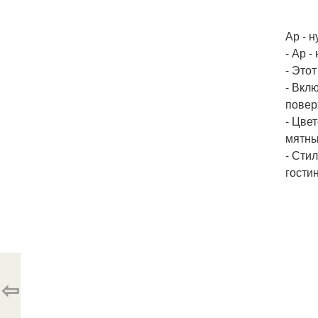
Ар - н
- Ар -
- Это
- Вкл
повер
- Цве
мятны
- Сти
гости
⇦