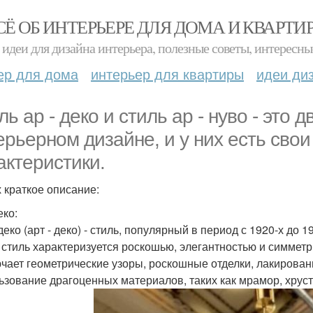
СЁ ОБ ИНТЕРЬЕРЕ ДЛЯ ДОМА И КВАРТИ
идеи для дизайна интерьера, полезные советы, интересны
ер для дома
интерьер для квартиры
идеи ди
ь ар - деко и стиль ар - нуво - это 
ерьерном дизайне, и у них есть свои
актеристики.
х краткое описание:
еко:
 деко (арт - деко) - стиль, популярный в период с 1920-х до 1
т стиль характеризуется роскошью, элегантностью и симмет
ючает геометрические узоры, роскошные отделки, лакирован
ьзование драгоценных материалов, таких как мрамор, хруст