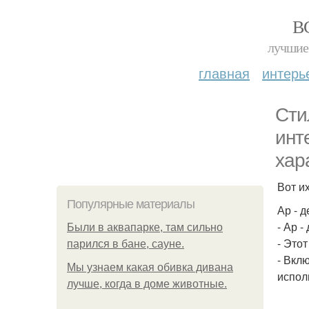
В
лучшие 
главная
интерь
Стил
инт
хар
Вот и
Популярные материалы
Ар - д
- Ар -
Были в аквапарке, там сильно
- Это
парился в бане, сауне.
- Вкл
Мы узнаем какая обивка дивана
испол
лучше, когда в доме животные.