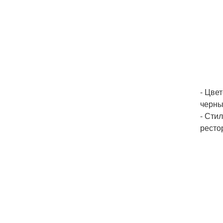
- Цве
черны
- Сти
ресто