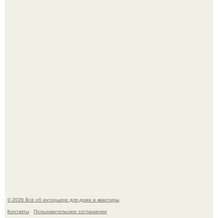
Визуализация квартиры в ЖК "Булычев".
Среди сосен. Этот дом словно вырос среди деревьев, и
жизнь здесь течет в собственном ритме - спокойно, без
спешки и лишнего шума.
© 2026 Всё об интерьере для дома и квартиры
Контакты
Пользовательское соглашение