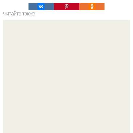
Читайте также
Главная новинка 2023 г.
В июле 1959 года в Москве, в парке "Сокольники",
открылась американская национальная выставка.