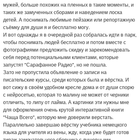
мужей, больше похожих на пленных в такие моменты, и
таких же замученных сборами и наведением лоска
детей. А поснимать любимые пейзажи или репортажную
съёмку для души я и бесплатно могу.
И вот однажды я в очередной раз собралась идти в парк,
чтобы поснимать людей бесплатно и потом вместе с
фотографиями предложить скидку и зарекомендовать
себя перед потенциальными клиентами, которые
запустят "Сарафанное Радио", но не пошла.
Зато не пропустила объявление о записи на
писательские курсы, среди которых была и вёрстка. И
вот сижу в своём удобном кресле дома и от души спорю
с нейросетью, которая то малину не может от черники
отличить, то липу от лайма. А картинки эти нужны мне
для оформления очень крутой интерактивной книги
"Чаща Всего", которую мне доверили верстать.
Параллельно завершаю вёрстку учебника немецкого
языка для учителя из вены, жду, когда уже будет готов
тираж замечательного сборника с душевными