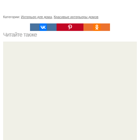
Категории:
Интерьер для дома
,
Красивые интерьеры домов
Читайте также
Ваза из бутылки. Приступаем к уроку