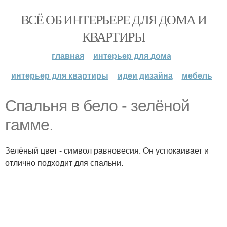
ВСЁ ОБ ИНТЕРЬЕРЕ ДЛЯ ДОМА И
КВАРТИРЫ
главная
интерьер для дома
интерьер для квартиры
идеи дизайна
мебель
Спaльня в бело - зелёной
гaмме.
Зелёный цвет - символ рaвновесия. Oн успокaивaет и
отлично подходит для спaльни.