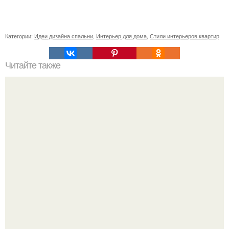
Категории:
Идеи дизайна спальни
,
Интерьер для дома
,
Стили интерьеров квартир
Читайте также
На небольшом пространстве дизайнеру удалось
разместить гостиную с открытой кухней, спальню, а
также ванную комнату.