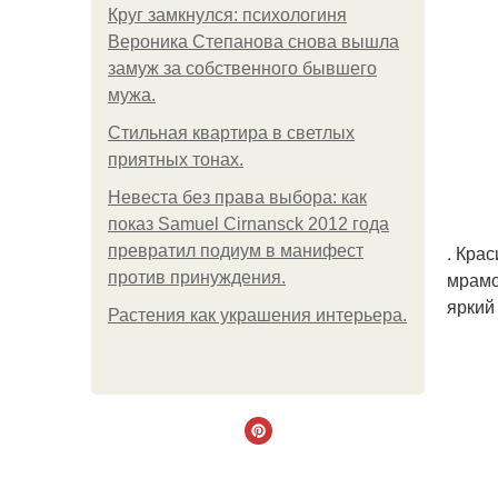
Круг замкнулся: психологиня
Вероника Степанова снова вышла
замуж за собственного бывшего
мужа.
Стильная квартира в светлых
приятных тонах.
Невеста без права выбора: как
показ Samuel Cirnansck 2012 года
. Кра
превратил подиум в манифест
мрамо
против принуждения.
яркий
Растения как украшения интерьера.