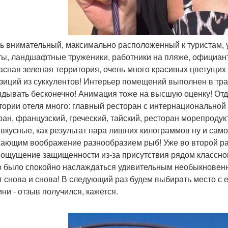
нь внимательный, максимально расположенный к туристам,
ты, ландшафтные труженики, работники на пляже, официанты
асная зеленая территория, очень много красивых цветущих 
зиций из суккулентов! Интерьер помещений выполнен в тр
ядывать бесконечно! Анимация тоже на высшую оценку! Отд
тории отеля много: главный ресторан с интернациональной 
ран, французский, греческий, тайский, ресторан морепроду
 вкусные, как результат пара лишних килограммов ну и само
ающим воображение разнообразием рыб! Уже во второй раз 
ощущение защищенности из-за присутствия рядом классног
 было спокойно наслаждаться удивительным необыкновен
т снова и снова! В следующий раз будем выбирать место 
ини - отзыв получился, кажется.