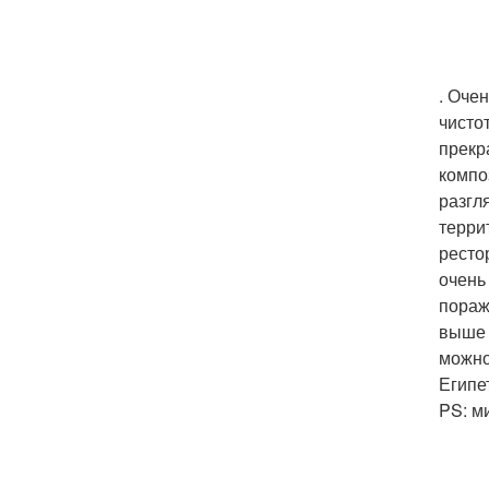
. Оче
чисто
прекр
компо
разгл
терри
ресто
очень
пораж
выше 
можно
Египе
PS: м