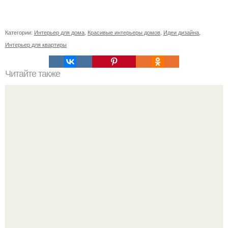
Категории:
Интерьер для дома
,
Красивые интерьеры домов
,
Идеи дизайна
,
Интерьер для квартиры
Читайте также
Значение картина с волками. В том случае, если вы
любите вышивать, то наверняка задумывались о том,
что означает та или иная вышитая вами картина.